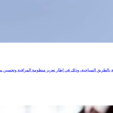
بالطريق السياحية، وذلك في إطار تعزيز منظومة المراقبة وتحسين مت