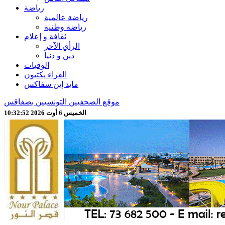
رياضة
رياضة عالمية
رياضة وطنية
ثقافة و إعلام
الرأي الآخر
دين و دنيا
الوفيات
القراء يكتبون
مايد إين سفاكس
موقع الصحفيين التونسيين بصفاقس
الخميس 6 أوت 2026 10:32:54