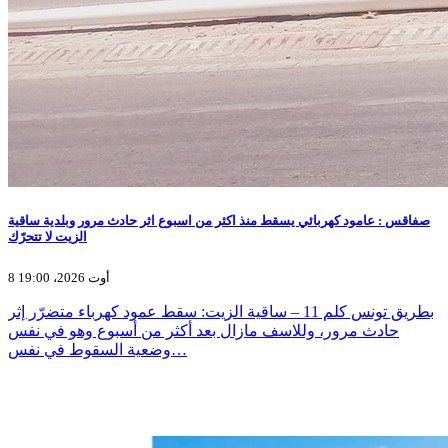
صفاقس : عامود كهربائي يسقط منذ اكثر من اسبوع اثر حادث مرور وبلدية ساقية
الزيت لا تتحرّك
8 أوت 2026، 19:00
بطريق تونس كلم 11 – ساقية الزيت: سقط عمود كهرباء متضرّر إثر
حادث مرور، وللاسف مازال بعد أكثر من أسبوع وهو في نفس
وضعية السقوط في نفس…