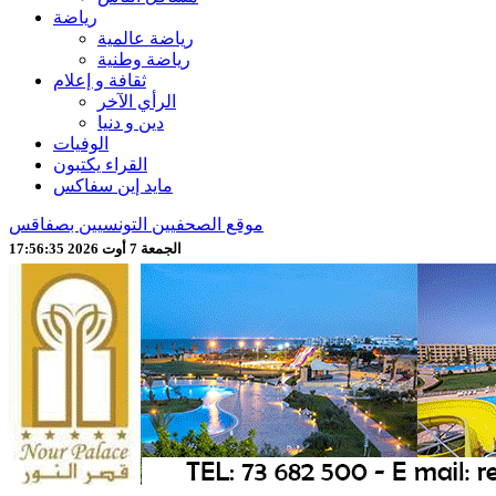
رياضة
رياضة عالمية
رياضة وطنية
ثقافة و إعلام
الرأي الآخر
دين و دنيا
الوفيات
القراء يكتبون
مايد إين سفاكس
موقع الصحفيين التونسيين بصفاقس
الجمعة 7 أوت 2026 17:56:37