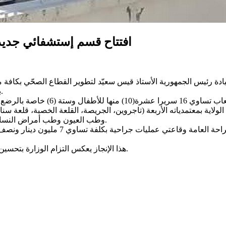
افتتاح قسم إستشفائي جديد
ادة رئيس الجمهورية الأستاذ قيس سعيّد لتطوير القطاع الصحّي بكافة
بتاجروين بحضور الإطارات الجهوية والمحلية والاطارات الصحية بالجهة.
وقد تم إحداث وتجهيز هذا القسم بمبلغ
اية بمعتمدياته الأربعة (تاجروين، الجريصة، القلعة الخصبة، قلعة
وطب العيون وطب أمراض النساء والتوليد وأمراض المعدة والجهاز الهضمي وأمراض القلب والشرايين.
هذا الإنجاز يعكس التزام الوزارة بتحسين البنية التحتية الصحية وتوفير رعاية متخصّصة ومتكاملة لجميع الفئات.