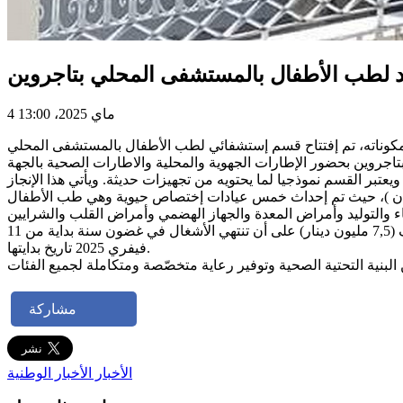
 لطب الأطفال بالمستشفى المحلي بتاجروين
4 ماي 2025، 13:00
 مكوناته، تم إفتتاح قسم إستشفائي لطب الأطفال بالمستشفى المحلي
 1,5 مليون دينار وبطاقة استيعاب تساوي 16 سريرا عشرة(10) منها للأطفال وستة (6) خاصة بالرضع ويعتبر القسم نموذجيا لما يحتويه من تجهيزات حديثة. ويأتي هذا الإنجاز
 سنان )، حيث تم إحداث خمس عيادات إختصاص حيوية وهي طب الأطفال
ويذكر أن الأشغال مازالت متواصلة في المستشفى لإحداث قسم للجراحة العامة وقاعتي عمليات جراحية بكلفة تساوي 7 مليون دينار ونصف (7,5 مليون دينار) على أن تنتهي الأشغال في غضون سنة بداية من 11
فيفري 2025 تاريخ بدايتها.
مشاركة
الأخبار
الأخبار الوطنية