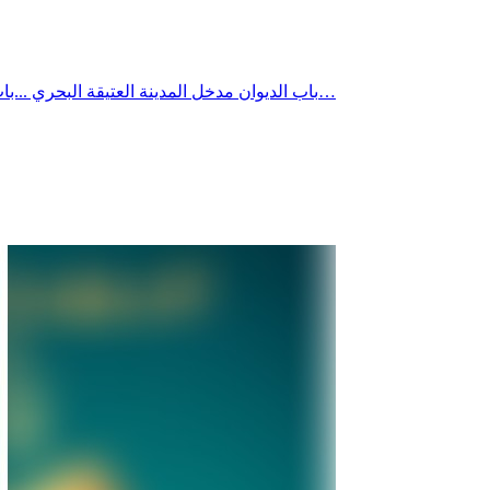
باب الديوان مدخل المدينة العتيقة البحري ...باب الديوان الجمال والتاريخ والاصالة بدأ يعيش الضياع والاهمال تماما مثل كل المدينة العتيقة وخاصّة سور صفاقس العظيم ...باب الديوان الذي…