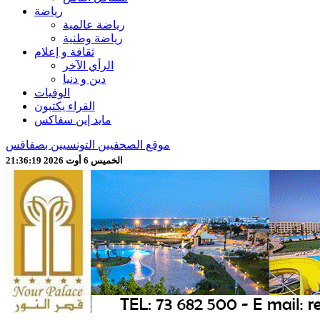
رياضة
رياضة عالمية
رياضة وطنية
ثقافة و إعلام
الرأي الآخر
دين و دنيا
الوفيات
القراء يكتبون
مايد إين سفاكس
موقع الصحفيين التونسيين بصفاقس
الخميس 6 أوت 2026 21:36:21