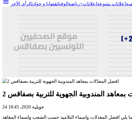
menu
مية
إعلانات متنوعة
اعلانات+
رياضة
الوفيات
قضايا و حوادث
الرأي الآخر
 بمعاهد المندوبية الجهوية للتربية بصفاقس 2
24 جويلية 2020، 18:45