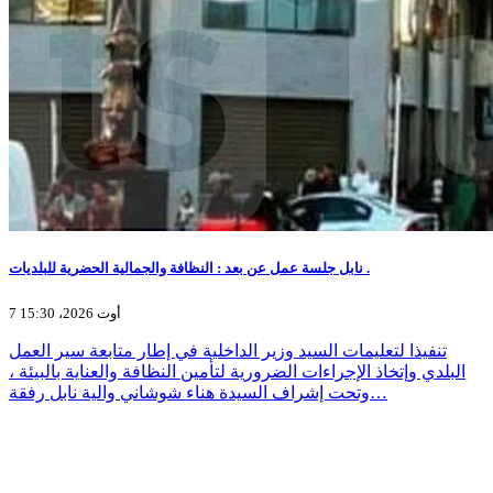
نابل جلسة عمل عن بعد : النظافة والجمالية الحضرية للبلديات .
7 أوت 2026، 15:30
تنفيذا لتعليمات السيد وزير الداخلية في إطار متابعة سير العمل
البلدي وإتخاذ الإجراءات الضرورية لتأمين النظافة والعناية بالبيئة ،
وتحت إشراف السيدة هناء شوشاني والية نابل رفقة…