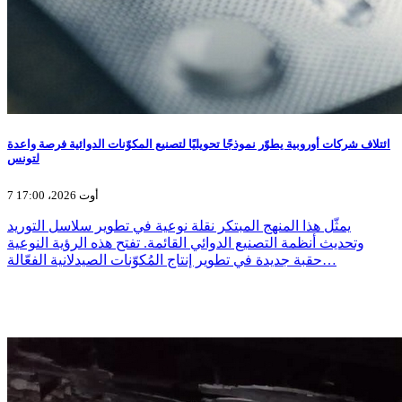
ائتلاف شركات أوروبية يطوّر نموذجًا تحويليًا لتصنيع المكوّنات الدوائية فرصة واعدة
لتونس
7 أوت 2026، 17:00
يمثّل هذا المنهج المبتكر نقلة نوعية في تطوير سلاسل التوريد
وتحديث أنظمة التصنيع الدوائي القائمة. تفتح هذه الرؤية النوعية
حقبة جديدة في تطوير إنتاج المُكوّنات الصيدلانية الفعّالة…