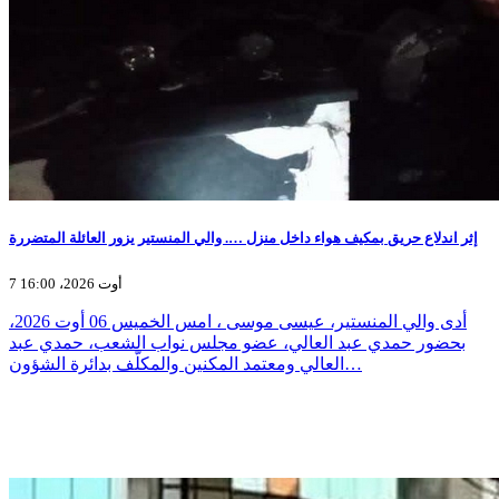
إثر اندلاع حريق بمكيف هواء داخل منزل …. والي المنستير يزور العائلة المتضررة
7 أوت 2026، 16:00
أدى والي المنستير، عيسى موسى ، امس الخميس 06 أوت 2026،
بحضور حمدي عبد العالي، عضو مجلس نواب الشعب، حمدي عبد
العالي ومعتمد المكنين والمكلّف بدائرة الشؤون…