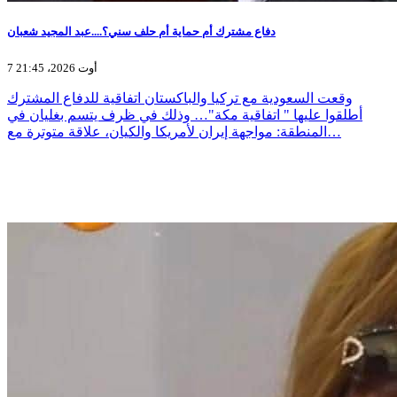
دفاع مشترك أم حماية أم حلف سني؟....عبد المجيد شعبان
7 أوت 2026، 21:45
وقعت السعودية مع تركيا والباكستان اتفاقية للدفاع المشترك
أطلقوا عليها " اتفاقية مكة"… وذلك في ظرف يتسم بغليان في
المنطقة: مواجهة إيران لأمريكا والكيان، علاقة متوترة مع…