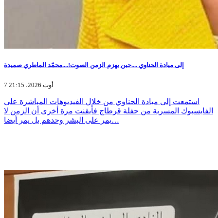
إلى ميادة الحناوي ....حين يهزم الزمن الصوت!....محمّد الماطري صميدة
7 أوت 2026، 21:15
استمعت إلى ميادة الحناوي من خلال الفيديوهات المباشرة على
الفايسبوك المسربة من حفلة قرطاج فأيقنت مرة أخرى أن الزمن لا
يمر على البشر وحدهم بل يمر أيضا…