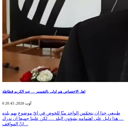
اهل الاختصاص هم اولى بالتفسير … عبد الكريم قطاطة
6 أوت 2026، 20:45
طبيعي جدا ان يتحمّس الواحد منّا للخوض في ايّ موضوع يهم بلده
… هذا دليل على اهتمامه بشؤون البلد …. لكن علينا جميعا ان ندرك
انّ المواقف…