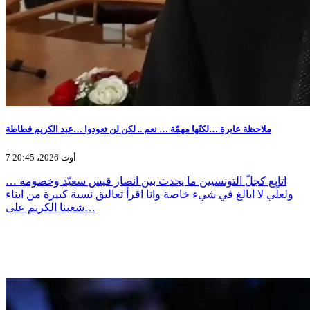
ملاحظة عابرة …لكنّها مهمّة … نعم .. لكن لن تعودوا …عبد الكريم قطاطة
7 أوت 2026، 20:45
اتابع كجلّ التونسيين ما يحدث بين انصار قيس سعيّد وخصومه …
ولعلّي لا ابالغ في شيء خاصة وانا اقرأ تعاليق نسبة كبيرة من ابناء
شعبنا الكريم على…