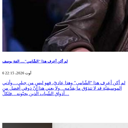
لم أكن أعرف هذا "الشّامي"..... الفة يوسف
6 أوت 2026، 22:15
لم أكن أعرف هذا "الشّامي" وهذا عاديّ، فهو ليس من جيلي…وأذني
الموسيقيّة قد لا تتذوّق ما يقدّمه…ولا يعني هذا أنّ ذوقي أفضل من
أذواق الشّباب الّذين يحبّونه…فلكلّ…