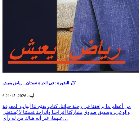
كبّر الصّورة : في الحياة نعمتان....رياض يعيش
6 أوت 2026، 21:15
من أعظم ما يرافقنا في رحلة حياتنا، كتاب يفتح لنا أبواب المعرفة
والوعي، وصديق صدوق يشاركنا أفراحنا وأتراحنا.نعمتنا لا يٌستغنى
عنهما، غير أنه هناك من له رأي…