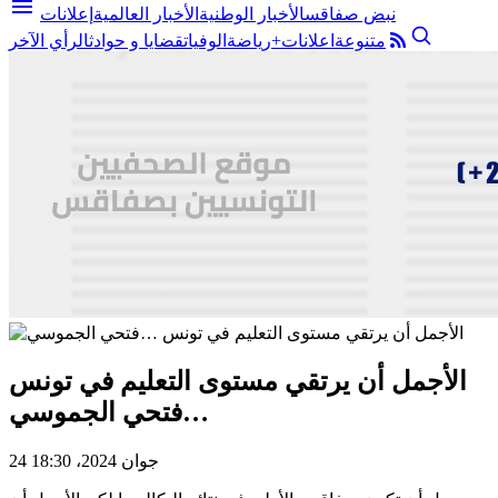
menu
نبض صفاقس
الأخبار الوطنية
الأخبار العالمية
إعلانات
متنوعة
اعلانات+
رياضة
الوفيات
قضايا و حوادث
الرأي الآخر
الأجمل أن يرتقي مستوى التعليم في تونس
…فتحي الجموسي
24 جوان 2024، 18:30