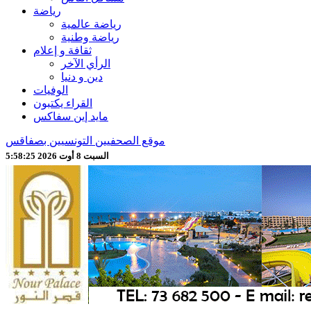
رياضة
رياضة عالمية
رياضة وطنية
ثقافة و إعلام
الرأي الآخر
دين و دنيا
الوفيات
القراء يكتبون
مايد إين سفاكس
موقع الصحفيين التونسيين بصفاقس
السبت 8 أوت 2026 5:58:27