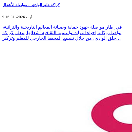
كراكة حلق الوادي… مواصلة الأشغال
9 أوت 2026، 16:31
في إطار مواصلة جهود حماية وصيانة المعالم التاريخية والتراثية،
تواصل وكالة إحياء التراث والتنمية الثقافية أشغالها بمعلم كراكة
حلق الوادي، من خلال تسييج المحيط الخارجي للمعلم وتركيز…