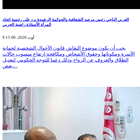
العربي الباجي رئيس مرصد الشفافية والحوكمة الرشيدة يرد على رئيسة إتحاد
المرأة الأستاذة راضية الجربي
9 أوت 2026، 15:00
يجب أن يكون موضوع النقاش قانون الأحوال الشخصية لحماية
الأسرة ومكوناتها وحقوق الأشخاص ومكافحة ارتفاع منسوب حالات
الطلاق والعزوف عن الزواج وذلك دعما للتوجه الحكومي لتعديل
بعض…