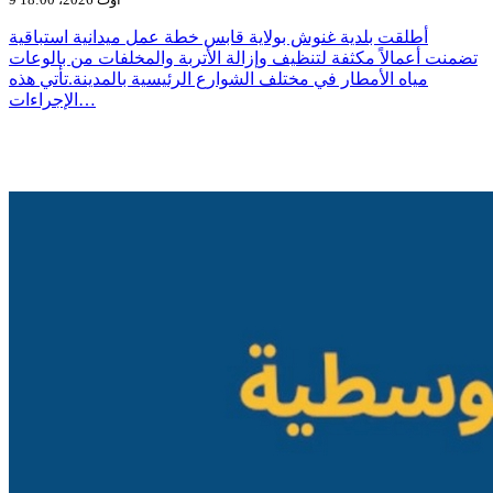
أطلقت بلدية غنوش بولاية قابس خطة عمل ميدانية استباقية
تضمنت أعمالاً مكثفة لتنظيف وإزالة الأتربة والمخلفات من بالوعات
مياه الأمطار في مختلف الشوارع الرئيسية بالمدينة.تأتي هذه
الإجراءات…