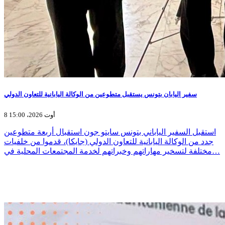
سفير اليابان بتونس يستقبل متطوعين من الوكالة اليابانية للتعاون الدولي
8 أوت 2026، 15:00
استقبل السفير الياباني بتونس سايتو جون استقبال أربعة متطوعين
جدد من الوكالة اليابانية للتعاون الدولي (جايكا)، قدموا من خلفيات
مختلفة لتسخير مهاراتهم وخبراتهم لخدمة المجتمعات المحلية في…