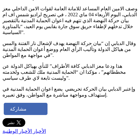
وصف الامين العام المساعد للامانة العامة لقوات الامن الداخلي معز
الدبابي، اليوم الأربعاء 04 ماي 2022 ، في تصريح لراديو شمس اف ام
بيان حركة النهضة الذي تتهم فيه اعوان الحماية المدنية بالتقصير
خلال تدخلهم لإطفاء حريق سوق جارة بقابس يوم العيد، “بالمناورة
السياسية”.
وقال الدبابي إن “بيان حركة النهضة يهدف لإشعال نار الفتنة والمس
من هياكل الدولة وتأليب الرأي العام ووضع أعوان الحماية المدنية
في مواجهة مع المواطن”.
هذا ودعا معز الدبابي كافة الأطراف” للنأي بهياكل الدولة عن
مخططاتهم” ، مؤكدا ان “الحماية المدنية ملك للشعب ولخدمته
وليست تابعة لاي طرف سياسي”.
وإعتبر الدبابي بيان الحركة تحريضي يضع اعوان الحماية المدنية في
إستهداف ومواجهة مباشرة مع المواطن، وفق تعبيره.
مشاركة
الأخبار
الأخبار الوطنية