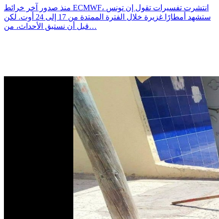
منذ صدور آخر خرائط ECMWF، انتشرت تفسيرات تقول إن تونس
ستشهد أمطارًا غزيرة خلال الفترة الممتدة من 17 إلى 24 أوت. لكن
قبل أن نستبق الأحداث، من…