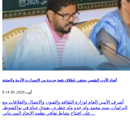
أتحاد الأدب الشعبي يحتفي بإطلاق دفعة جديدة من الإصدارت الأدبية والبحثية
8 أوت 2026، 14:30
أشرف الأمين العام لوزارة الثقافة والفنون والاتصال والعلاقات مع
البرلمان، سيد محمد ولد جدو ولد خطري، بفندق حياة في نواكشوط،
على افتتاح نشاط ثقافي نظمه الاتحاد الموريتاني…