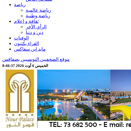
رياضة
رياضة عالمية
رياضة وطنية
ثقافة و إعلام
الرأي الآخر
دين و دنيا
الوفيات
القراء يكتبون
مايد إين سفاكس
موقع الصحفيين التونسيين بصفاقس
الخميس 6 أوت 2026 8:46:39