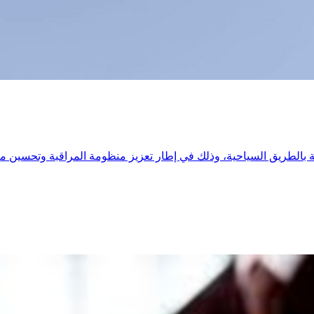
بالطريق السياحية، وذلك في إطار تعزيز منظومة المراقبة وتحسين مت