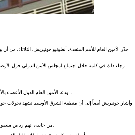
حذّر الأمين العام للأمم المتحدة، أنطونيو جوتيريش، الثلاثاء، من أ
وجاء ذلك في كلمة خلال اجتماع لمجلس الأمن الدولي حول الأوضاع
وقال جوتيريش إن حل الدولتين يقتر
ودعا الأمين العام الدول الأعضاء بالأمم المتحدة إلى “اتخاذ خطوات لا رجعة فيها لتحقيق حل الدولتين، وعدم السماح للمتطرفين على أي جانب بتقويض ما تبقى من عملية السلام”.
وأشار جوتيريش أيضاً إلى أن منطقة الشرق الأوسط تشهد تحولات جوهر
من جانبه، اتهم رياض منصور مندوب فلسطين لدى الأمم المتحدة إسرائيل باستخدام “التجويع” كسلاح حرب ضد المدنيين الذين يتعرضون للقصف بلا هوادة في قطاع غزة.