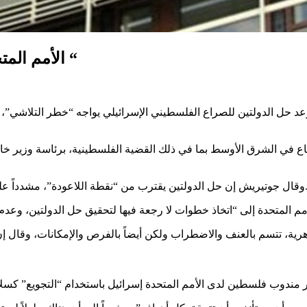
الأمم المتحدة : حل الدولتين يقترب من ” نقطة اللاعودة “
ن وعد حل الدولتين للصراع الفلسطيني الإسرائيلي يواجه “خطر التلاشي”، م
 في الشرق الأوسط بما في ذلك القضية الفلسطينية، برئاسة وزير خارجي
ب من “نقطة اللاعودة”، مشدداً على أن المجتمع الدولي يتحمل مسؤولية منع إطالة أمد الاحتلال والعنف.
ية، تتسم بالعنف والاضطراب ولكن أيضاً بالفرص والإمكانات، وقال إن