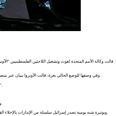
قالت وكالة الأمم المتحدة لغوث وتشغيل اللاجئين الفلسطينيين “الأو
وفي وصفها للوضع الحالي بغزة، قالت الأونروا ببيان عبر منص
وشددت الوكالة الأممية على أن “أوامر الإخلاء الإسرائيلية المتكررة لا تترك للفلسطينيين سوى مساحة مجزأة وغير آ
وكان الجيش الإسرائيلي قد وجه إنذارا جديدا للفلسطينيين لإخلاء منطقتي بيت حانون والشيخ زايد شمال قطاع غزة، تمهيداً لتنفيذ هجوم عليهما.
وبوتيرة شبه يومية تصدر إسرائيل سلسلة من الإنذارات بالإخلاء القسري في مناطق مختلفة بقطاع غزة، منها بيت لاهيا وبيت حانون وجباليا شمالا، إضافة إلى مدينة رفح كاملة ومناطق بمدينة خان يونس جنوبا.