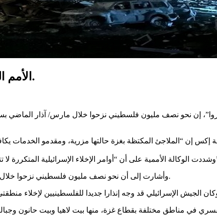
الأمم المتحدة: هجوم اسرائيل على غزة جريمة حرب.
نروا”، إن نحو نصف مليون فلسطيني نزحوا خلال مارس/ آذار الماضي بس
ة إكس إن “الملاجئ المكتظة بغزة حالتها مزرية، ومقدمو الخدمات يكاف
منة تقل عن ثلث القطاع”.
وأشارت إلى أن نحو نصف مليون فلسطيني نزحوا خلال الشهر الماضي على خلفية أوامر الإخلاء الإسرائيلية المتكررة بالقطاع.