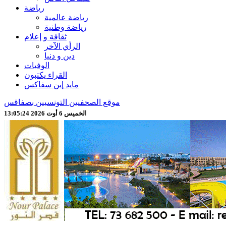
رياضة
رياضة عالمية
رياضة وطنية
ثقافة و إعلام
الرأي الآخر
دين و دنيا
الوفيات
القراء يكتبون
مايد إين سفاكس
موقع الصحفيين التونسيين بصفاقس
الخميس 6 أوت 2026 13:05:26