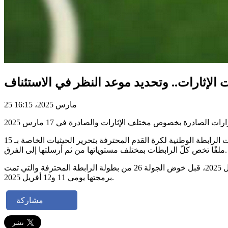
ت الإثارات.. وتحديد موعد النظر في الاستئناف
25 مارس 2025، 16:15
وكانت الأندية المعنيّة بالقرارات قد طالبت بالحصول على حيثيات القرارت حتّى يتسنى لها التقدم بمطالب استئناف، وهو ما حصل، حيث قامت الرابطة الوطنية لكرة القدم المحترفة بتحرير الحيثيات الخاصة بـ 15
ملفًا تخص كلّ الرابطات بمختلف مستوياتها من ثم أرسلتها إلى الفرق.
ومن المنتظر أن يتم استعجال النظر في مطالب الاستئناف من طرف لجنة الاستئناف وإصدار قرارات، مبدئيًا، في أجل أقصاه يوم 8 أفريل 2025، قبل خوض الجولة 26 من بطولة الرابطة المحترفة والتي تمت
برمجتها يومي 11 و12 أفريل 2025.
مشاركة