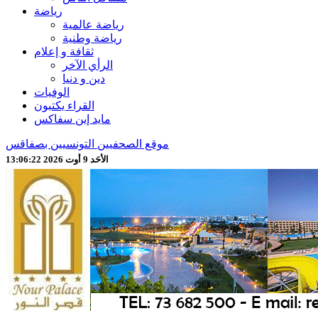
رياضة
رياضة عالمية
رياضة وطنية
ثقافة و إعلام
الرأي الآخر
دين و دنيا
الوفيات
القراء يكتبون
مايد إين سفاكس
موقع الصحفيين التونسيين بصفاقس
الأحَد 9 أوت 2026 13:06:24