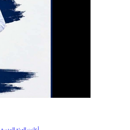
أعلنت الهيئة المديرة للتقدم الرياضي بساقية الداير مؤخرا عن تعيين السيد بلال بن علية رئيسًا لفرع كرة القدم وتمنت له كامل التوفيق والنجاح في مهمته، لما فيه…