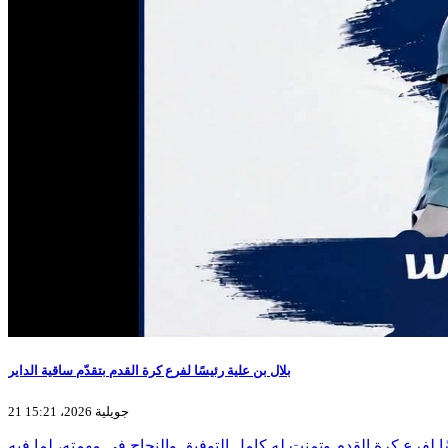
بلال بن علية رئيسًا لفرع كرة القدم بتقدّم ساقية الداير
21 جويلية 2026، 15:21