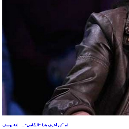
لم أكن أعرف هذا "الشّامي"..... الفة يوسف