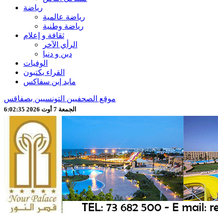
رياضة
رياضة عالمية
رياضة وطنية
ثقافة و إعلام
الرأي الآخر
دين و دنيا
الوفيات
القراء يكتبون
مايد إين سفاكس
موقع الصحفيين التونسيين بصفاقس
الجمعة 7 أوت 2026 6:02:37