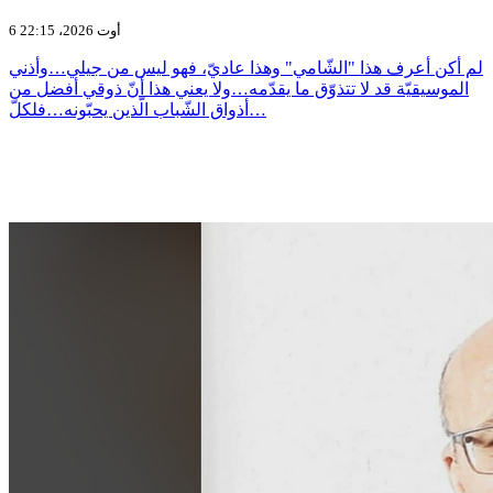
6 أوت 2026، 22:15
لم أكن أعرف هذا "الشّامي" وهذا عاديّ، فهو ليس من جيلي…وأذني
الموسيقيّة قد لا تتذوّق ما يقدّمه…ولا يعني هذا أنّ ذوقي أفضل من
أذواق الشّباب الّذين يحبّونه…فلكلّ…