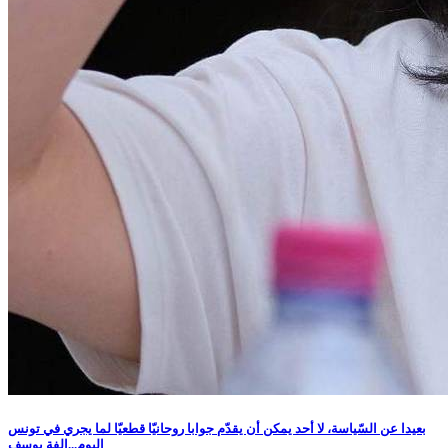
بعيدا عن السّياسة، لا أحد يمكن أن يقدّم جوابا روحانيّا قطعيّا لما يجري في تونس
اليوم...الفة يوسف