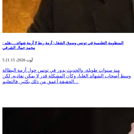
المنظومة التعليمية في تونس وسوق الشغل: أزمة ربط لا أزمة شهائد.....بقلم :
محمد جمال الشرفي
5 أوت 2026، 21:15
منذ سنوات طويلة، والحديث يدور في تونس حول أزمة البطالة
وسط أصحاب الشهائد العليا، وكأن المشكلة قدر لا يمكن تفاديه. لكن
الحقيقة أعمق من ذلك بكثير. فالتعليم…