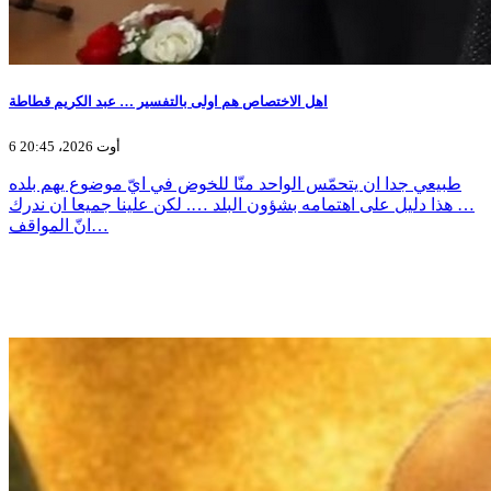
اهل الاختصاص هم اولى بالتفسير … عبد الكريم قطاطة
6 أوت 2026، 20:45
طبيعي جدا ان يتحمّس الواحد منّا للخوض في ايّ موضوع يهم بلده
… هذا دليل على اهتمامه بشؤون البلد …. لكن علينا جميعا ان ندرك
انّ المواقف…