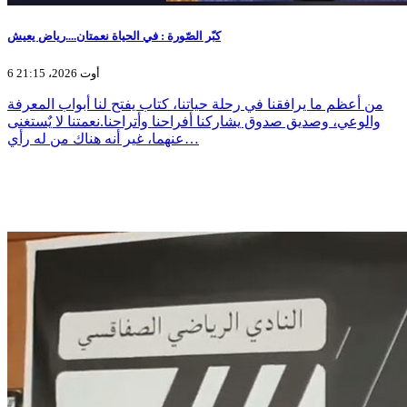
كبّر الصّورة : في الحياة نعمتان....رياض يعيش
6 أوت 2026، 21:15
من أعظم ما يرافقنا في رحلة حياتنا، كتاب يفتح لنا أبواب المعرفة
والوعي، وصديق صدوق يشاركنا أفراحنا وأتراحنا.نعمتنا لا يٌستغنى
عنهما، غير أنه هناك من له رأي…