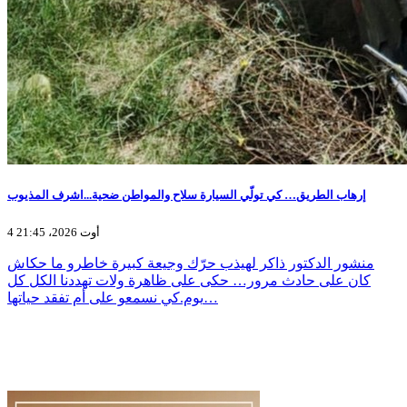
إرهاب الطريق… كي تولّي السيارة سلاح والمواطن ضحية...اشرف المذيوب
4 أوت 2026، 21:45
منشور الدكتور ذاكر لهيذب حرّك وجيعة كبيرة خاطرو ما حكاش
كان على حادث مرور… حكى على ظاهرة ولات تهددنا الكل كل
يوم.كي نسمعو على أم تفقد حياتها…