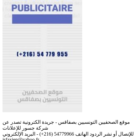
موقع الصحفيين التونسيين بصفاقس - جريدة الكترونية تصدر عن
شركة جسور للإعلانات
للإتصال أو نشر الردود الهاتف 54779966 (216+) - البريد الإلكتروني
jsfaxien@yahoo.fr