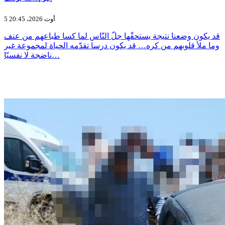
5 أوت 2026، 20:45
قد يكون وضعنا نتيجة يستحقّها جلّ النّاس لما كسا طباعهم من عنف
وما ملأ قلوبهم من كره… قد يكون درسا تقدّمه الحياة لمجموعة غير
ناضجة لا نفسيّا…