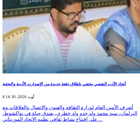
أتحاد الأدب الشعبي يحتفي بإطلاق دفعة جديدة من الإصدارت الأدبية والبحثية
8 أوت 2026، 14:30
أشرف الأمين العام لوزارة الثقافة والفنون والاتصال والعلاقات مع
البرلمان، سيد محمد ولد جدو ولد خطري، بفندق حياة في نواكشوط،
على افتتاح نشاط ثقافي نظمه الاتحاد الموريتاني…