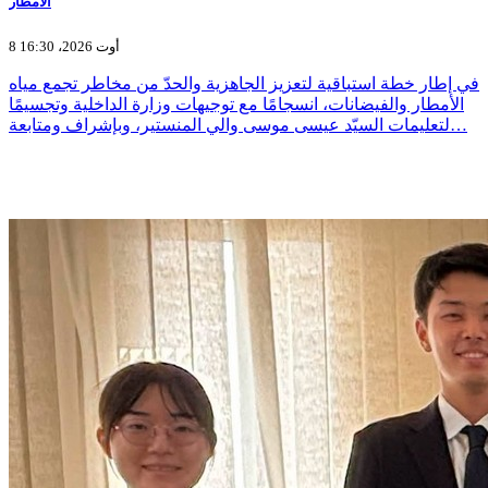
الأمطار
8 أوت 2026، 16:30
في إطار خطة استباقية لتعزيز الجاهزية والحدّ من مخاطر تجمع مياه
الأمطار والفيضانات، انسجامًا مع توجيهات وزارة الداخلية وتجسيمًا
لتعليمات السيّد عيسى موسى والي المنستير، وبإشراف ومتابعة…