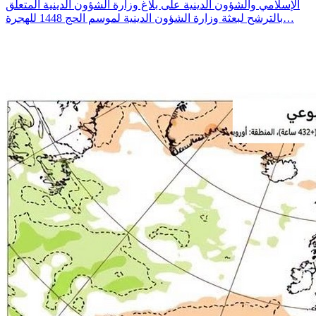
الإسلامي والشؤون الدينية على بلاغ وزارة الشؤون الدينية المتعلق
بالترشح لبعثة وزارة الشؤون الدينية لموسم الحج 1448 للهجرة…