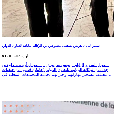
سفير اليابان بتونس يستقبل متطوعين من الوكالة اليابانية للتعاون الدولي
8 أوت 2026، 15:00
استقبل السفير الياباني بتونس سايتو جون استقبال أربعة متطوعين
جدد من الوكالة اليابانية للتعاون الدولي (جايكا)، قدموا من خلفيات
مختلفة لتسخير مهاراتهم وخبراتهم لخدمة المجتمعات المحلية في…