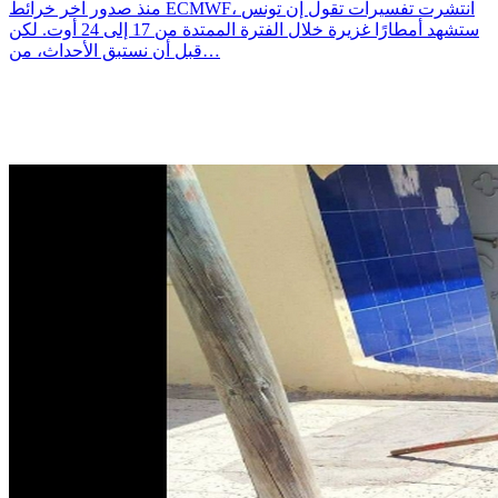
منذ صدور آخر خرائط ECMWF، انتشرت تفسيرات تقول إن تونس
ستشهد أمطارًا غزيرة خلال الفترة الممتدة من 17 إلى 24 أوت. لكن
قبل أن نستبق الأحداث، من…