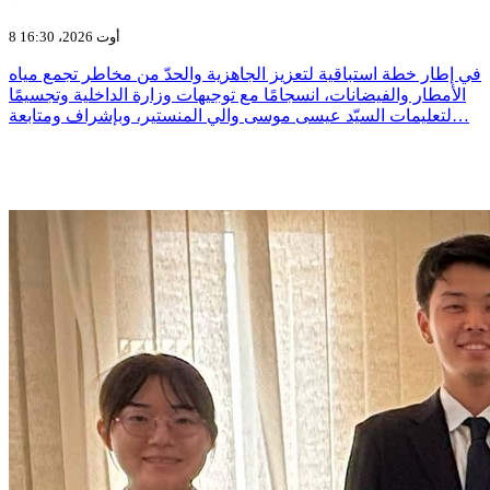
8 أوت 2026، 16:30
في إطار خطة استباقية لتعزيز الجاهزية والحدّ من مخاطر تجمع مياه
الأمطار والفيضانات، انسجامًا مع توجيهات وزارة الداخلية وتجسيمًا
لتعليمات السيّد عيسى موسى والي المنستير، وبإشراف ومتابعة…