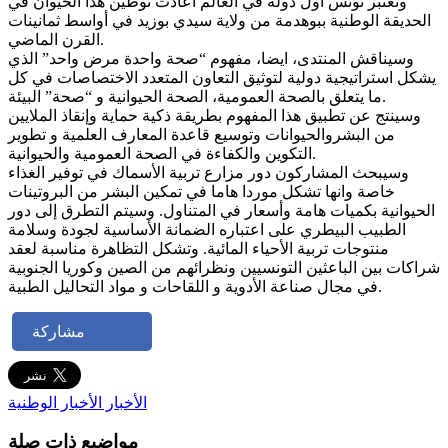
وتعتبر تونس أول دولة في العالم أعادت توطين هذا الحيوان في
الحديقة الوطنية ببوهدمة من ولاية سيدي بوزيد في أواسط ثمانينات
القرن الماضي.
وسيناقش المنتدى، ايضا، مفهوم “صحة واحدة مرض واحد” الذي
يشكل استراتيجية دولية لتوثيق التعاون المتعدد الاختصاصات في كل
ما يتعلق بالصحة العمومية، الصحة الحيوانية و “صحة” البيئة.
وسينتج عن تطبيق هذا المفهوم بطريقة ذكية حماية وإنقاذ الملايين
من البشروالحيوانات وتوسيع قاعدة المعارف العلمية و تطوير
التكوين والكفاءة في الصحة العمومية والحيوانية.
وسيبحث المشاركون دور مزارع تربية الأسماك في توفير الغذاء
خاصة وانها تشكل موردا هاما في تمكين البشر من البروتينات
الحيوانية بكميات هامة وأسعار في المتناول. وسيتم التطرق إلى دور
الطبيب البيطري على اعتباره الضمانة الأساسية لجودة وسلامة
منتوجات تربية الأحياء المائية. وتشكل التظاهرة مناسبة لعقد
شراكات بين الباعثين التونسيين ونظرائهم من الصين وكوريا الجنوبية
في مجال صناعة الأدوية و اللقاحات و مواد التحاليل الطبية.
مشاركة
الأخبار
الأخبار الوطنية
مواضيع ذات صلة