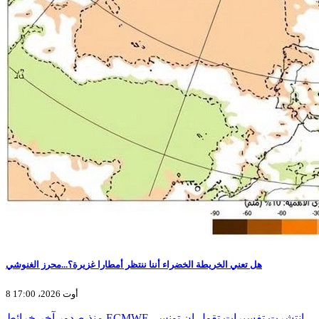
هل تعني الخريطة الخضراء أننا ننتظر أمطارا غزيرة؟...محرز الغنوشي
8 أوت 2026، 17:00
منذ صدور آخر خرائط ECMWF، انتشرت تفسيرات تقول إن تونس