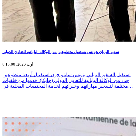
سفير اليابان بتونس يستقبل متطوعين من الوكالة اليابانية للتعاون الدولي
8 أوت 2026، 15:00
استقبل السفير الياباني بتونس سايتو جون استقبال أربعة متطوعين
جدد من الوكالة اليابانية للتعاون الدولي (جايكا)، قدموا من خلفيات
مختلفة لتسخير مهاراتهم وخبراتهم لخدمة المجتمعات المحلية في…