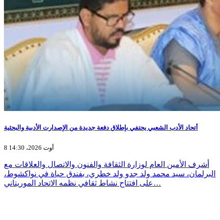
أتحاد الأدب الشعبي يحتفي بإطلاق دفعة جديدة من الإصدارت الأدبية والبحثية
8 أوت 2026، 14:30
أشرف الأمين العام لوزارة الثقافة والفنون والاتصال والعلاقات مع
البرلمان، سيد محمد ولد جدو ولد خطري، بفندق حياة في نواكشوط،
على افتتاح نشاط ثقافي نظمه الاتحاد الموريتاني…