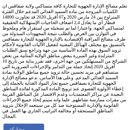
تعلم مصالح الإدارة الجهوية للتجارة كافة متساكني ولاية صفاقس ان
الكميات المروجة من مادة السميد الغذائي المدعم خلال الفترة
المتراوح بين 24 مارس 2020 و07 أفريل 2020 قد تجاوزت 14800
قنطار أي ما يعادل 2,4 اضعاف الحاجيات الإستهلاكية الحقيقية
لمتساكني الجهة. واعتبارا لما تم تسجيله من استقرار هام وملحوظ
في التوازن بين العرض والطلب نتيجة المجهودات المبذولة من
طرف مصالح المراقبة الإقتصادية بالإدارة الجهوية للتجارة بصفاقس
بالتنسيق مع مختلف الهياكل المعنية لتفعيل الآليات القانونية لأحكام
تزويد السوق بهذه المادة الأساسية من جهة وتراجع نسق الطلبات
المتزايدة وغير المبررة ببعض مناطق الولاية المتأنية من بعض
الشرائح من المستهلكين من جهة أخرى، فقد تقرر بداية من تاريخ 10
أفريل 2020 إتخاذ جملة من التدابير والإجراءات الضرورية التي
ستساهم في مزيد تحسين حالة تزويد جميع مناطق الولاية بمادة
السميد الغذائي المدعم. وعلى هذا الأساس، تدعو مصالح الإدارة
الجهوية للتجارة بصفاقس جميع تجار المواد الغذاية بالجملة إلى
إعطاء الأولوية القصوى عند ترويج المادة المذكورة لفائدة المناطق
البعيدة عن مراكز المعتمديات وعدم الاقتصار عل المناطق القريبة
من مقرات ممارسة نشاطهم. علما وانه سيتم إتخاذ جميع الإجراءات
القانونية والإدارية المستوجبة صذ كل من سيتعمد الإخلال بتزويد
المناطق المستحقة أو مخالفة التراتيب الجاري بها العمل في
المجال.
مشاركة