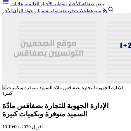
menu
نبض صفاقس
الأخبار الوطنية
الأخبار العالمية
إعلانات
متنوعة
اعلانات+
رياضة
الوفيات
قضايا و حوادث
الرأي الآخر
الإدارة الجهوية للتجارة بصفاقس مادّة
السميد متوفرة وبكميات كبيرة
10 افريل 2020، 10:00