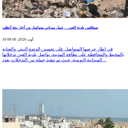
صفاقس بلدية العين… عمل ميداني متواصل من أجل بيئة أنظف
10 أوت 2026، 08:00
في إطار حرصها المتواصل على تحسين الوضع البيئي والعناية
بالمحيط والمحافظة على نظافة المدينة، تواصل بلدية العين تدخلاتها
الميدانية اليومية، حيث تم تنفيذ جملة من التدخلات بعدد…