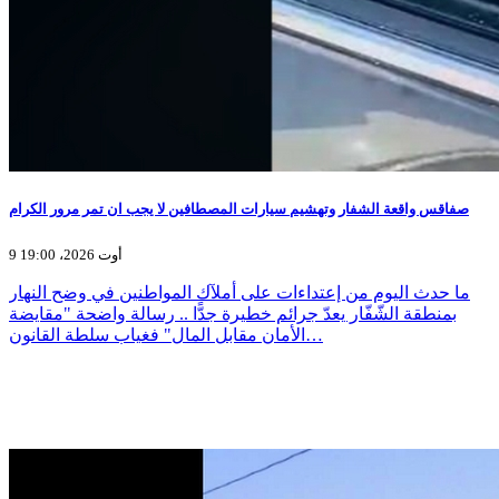
صفاقس واقعة الشفار وتهشيم سيارات المصطافين لا يجب ان تمر مرور الكرام
9 أوت 2026، 19:00
ما حدث اليوم من إعتداءات على أملآك المواطنين في وضح النهار
بمنطقة الشّفّار يعدّ جرائم خطيرة جدًّا .. رسالة واضحة "مقايضة
الأمان مقابل المال" فغياب سلطة القانون…