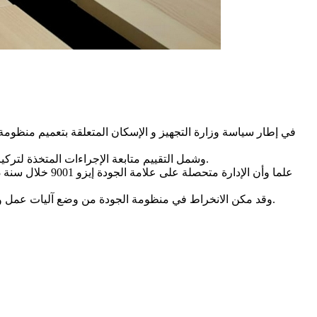
وشمل التقييم متابعة الإجراءات المتخذة لتركيز منظومة الجودة إيزو 9001، في نسخته الصادرة سنة 2015، كما تضمن زيارات ميدانية إلى عدد من الحضائر التي تشرف عليها الإدارة الجهوية.
وقد مكن الانخراط في منظومة الجودة من وضع آليات عمل واضحة وقابلة للتقييم والتطوير، وذلك من خلال وضع إجراءات ومعايير مكتوبة لمختلف النشاطات المعنية بالجودة وقياس المؤشرات لتقييمها.