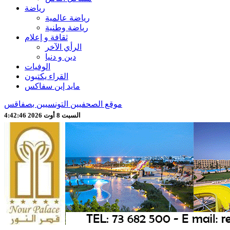
رياضة
رياضة عالمية
رياضة وطنية
ثقافة و إعلام
الرأي الآخر
دين و دنيا
الوفيات
القراء يكتبون
مايد إين سفاكس
موقع الصحفيين التونسيين بصفاقس
السبت 8 أوت 2026 4:42:49