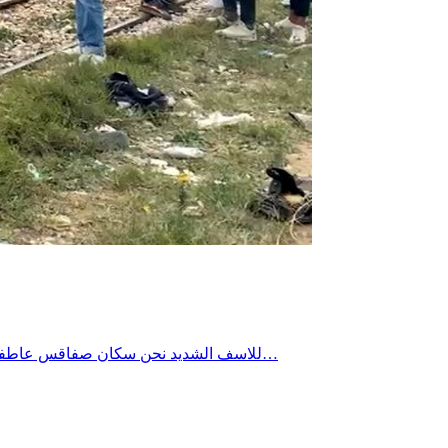
للاسف الشديد نحن سكان صفاقس عاطفيون بدرجة كبيرة نندفع بشراسة كلما دهس القطار احد افراد المجتمع ونصيح وننظم المسيرات ونحتج ونطالب ثمّ فجأة ننطفئ في لمح البصر…