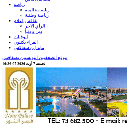
رياضة
رياضة عالمية
رياضة وطنية
ثقافة و إعلام
الرأي الآخر
دين و دنيا
الوفيات
القراء يكتبون
مايد إين سفاكس
موقع الصحفيين التونسيين بصفاقس
الجمعة 7 أوت 2026 16:36:09