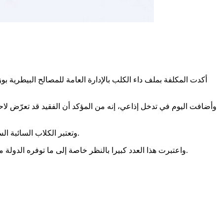
أكدت المكلفة بملف داء الكلب بالإدارة العامة للمصالح البيطرية بو
وأضافت اليوم في تدخل إذاعي، إنه من المؤكد أن الفقيد قد تعرّض ل
وتعتبر الكلاب السائبة السبب الأول في حالات الوفاة الناجمة عن داء الكلب، حيث سجلت سنة 2024 وفاة 10 أشخاص في تونس بهذا الفيروس، وفق ما ذكرته آمنة برو.
واعتبرت هذا العدد كبيرا بالنظر خاصة إلى ما توفره الدولة من إمكانيات وآليات لمقاومة هذا الداء منذ عشرات السنين، وشدّدت على أن التلقيح هو مجاني، داعية إلى ضرورة الإقبال على تلقيح الحيوانات.