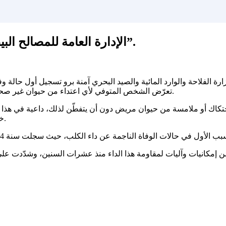
الإدارة العامة للمصالح البيطرية: “لا يجب الإستهانة بأي خدش من حيوان”.
زارة الفلاحة والوارد المائية والصيد البحري آمنة برو تسجيل أول حالة و
تعرّض الشخص المتوفي لأي اعتداء من حيوان غير صحيح، موضحة أنه لا يمكن الحديث عن وفاة دون التعرّض لاعتداء حيواني.
احتكاك أو ملامسة من حيوان مريض دون أن يتفطّن لذلك، داعية في هذا
خاصة وأن داء الكلب لا يقتصر على الكلاب بل يشمل الثدييت والخيليات.