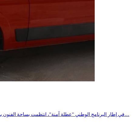
في إطار البرنامج الوطني "عطلة آمنة"، انتظمت بساحة الفنون بمدينة المتلوي حملة توعوية وتحسيسية لفائدة مستعملي الطريق، تحت إشراف السيد معتمد المتلوي، وبمشاركة مختلف الهياكل المتدخلة في…