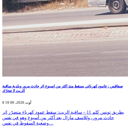
صفاقس : عامود كهربائي يسقط منذ اكثر من اسبوع اثر حادث مرور وبلدية ساقية
الزيت لا تتحرّك
8 أوت 2026، 19:00
بطريق تونس كلم 11 – ساقية الزيت: سقط عمود كهرباء متضرّر إثر
حادث مرور، وللاسف مازال بعد أكثر من أسبوع وهو في نفس
وضعية السقوط في نفس…