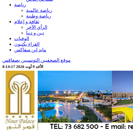
رياضة
رياضة عالمية
رياضة وطنية
ثقافة و إعلام
الرأي الآخر
دين و دنيا
الوفيات
القراء يكتبون
مايد إين سفاكس
موقع الصحفيين التونسيين بصفاقس
الأحَد 9 أوت 2026 8:14:19