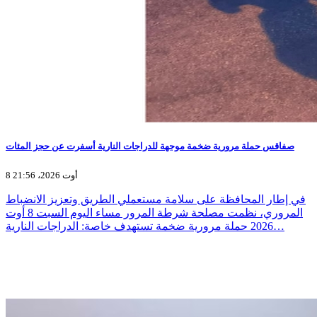
صفاقس حملة مرورية ضخمة موجهة للدراجات النارية أسفرت عن حجز المئات
8 أوت 2026، 21:56
في إطار المحافظة على سلامة مستعملي الطريق وتعزيز الانضباط
المروري، نظمت مصلحة شرطة المرور مساء اليوم السبت 8 أوت
2026 حملة مرورية ضخمة تستهدف خاصة: الدراجات النارية…