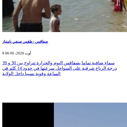
صفاقس : طقس صيفي بامتياز
9 أوت 2026، 06:00
سماء صافية تماما بصفاقس اليوم والحرارة تتراوح بين 30 و 39
درجة الرياح شرقية على السواحل سرعتها في حدود 14 كلم في
الساعة وقوية نسبيا داخل الولاية