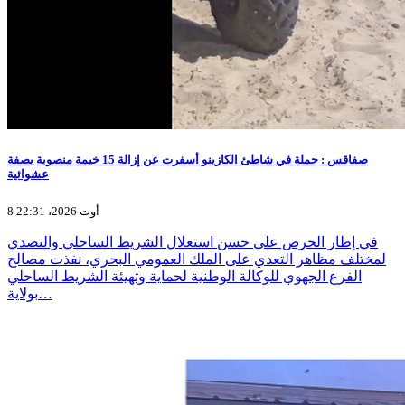
صفاقس : حملة في شاطئ الكازينو أسفرت عن إزالة 15 خيمة منصوبة بصفة
عشوائية
8 أوت 2026، 22:31
في إطار الحرص على حسن استغلال الشريط الساحلي والتصدي
لمختلف مظاهر التعدي على الملك العمومي البحري، نفذت مصالح
الفرع الجهوي للوكالة الوطنية لحماية وتهيئة الشريط الساحلي
بولاية…