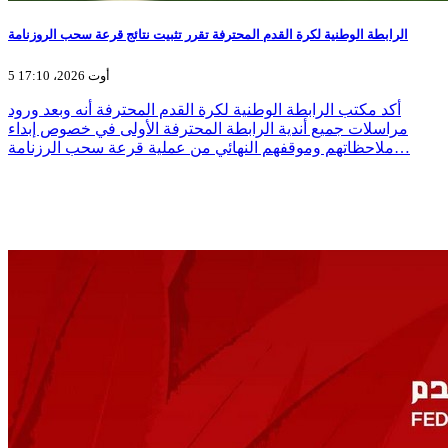
الرابطة الوطنية لكرة القدم المحترفة تقرر تثبيت نتائج قرعة سحب الروزنامة
5 أوت 2026، 17:10
أكد مكتب الرابطة الوطنية لكرة القدم المحترفة أنه وبعد ورود
مراسلات جميع أندية الرابطة المحترفة الأولى في خصوص إبداء
ملاحظاتهم وموقفهم النهائي من عملية قرعة سحب الرزنامة…