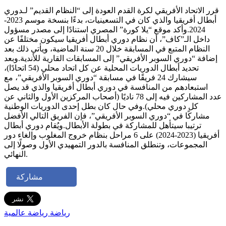
قرر الاتحاد الأفريقي لكرة القدم العودة إلى “النظام القديم” لـدوري
أبطال أفريقيا والذي كان في التسعينيات، بدءًا بنسخة موسم 2023-
2024.وأكد موقع “يلا كورة” المصري استنادًا إلى مصدر مسؤول
داخل الـ”كاف”، أن نظام دوري أبطال أفريقيا سيكون مختلفًا عن
النظام المتبع في المسابقة خلال 20 سنة الماضية، ويأتي ذلك بعد
إضافة “دوري السوبر الأفريقي” إلى المسابقات القارية للأندية.وبعد
تحديد أبطال الدوريات المحلية عن كل اتحاد محلي (54 اتحادًا)،
سيشارك 24 فريقًا في مسابقة “دوري السوبر الأفريقي”، مع
استبعادهم من المنافسة في دوري أبطال أفريقيا والذي قد يصل
عدد المشاركين فيه إلى 78 ناديًا (أصحاب المركزين الأول والثاني عن
كل دوري محلي).وفي حال كان بطل إحدى الدوريات الوطنية
مشاركًا في “دوري السوبر الأفريقي”، فإن الفريق التالي الأفضل
ترتيبا سيتأهل للمشاركة في بطولة الأبطال.ويُقام دوري أبطال
أفريقيا (2023-2024) على 6 مراحل بنظام خروج المغلوب وإلغاء دور
المجموعات، وتنطلق المنافسة بالدور التمهيدي الأول وصولًا إلى
النهائي.
مشاركة
رياضة
رياضة عالمية