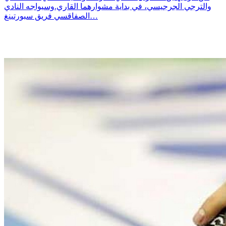
والترجي الجرجيسي، في بداية مشوارهما القاري.وسيواجه النادي
الصفاقسي فريق سبورتينغ…