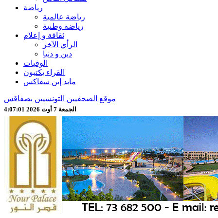
رياضة
رياضة عالمية
رياضة وطنية
ثقافة و إعلام
الرأي الآخر
دين و دنيا
الوفيات
القراء يكتبون
مايد إين سفاكس
موقع الصحفيين التونسيين بصفاقس
الجمعة 7 أوت 2026 4:07:03