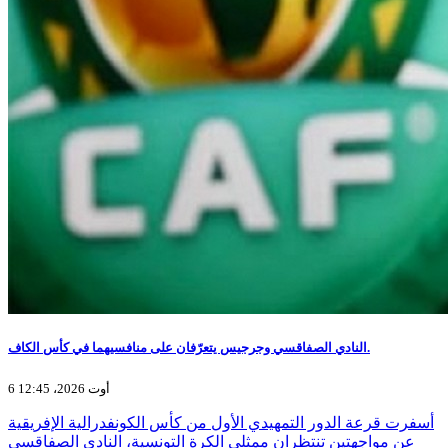
النادي الصفاقسي وجرجيس يتعرّفان على منافسيهما في كأس الكاف.
6 أوت 2026، 12:45
أسفرت قرعة الدور التمهيدي الأول من كأس الكونفدرالية الإفريقية
عن مواجهتين تنتظران ممثلي الكرة التونسية، النادي الصفاقسي