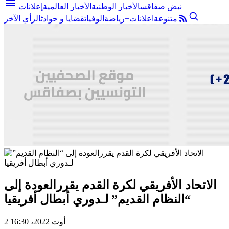
menu
نبض صفاقس
الأخبار الوطنية
الأخبار العالمية
إعلانات
متنوعة
اعلانات+
رياضة
الوفيات
قضايا و حوادث
الرأي الآخر
الاتحاد الأفريقي لكرة القدم يقررالعودة إلى
“النظام القديم” لـدوري أبطال أفريقيا
2 أوت 2022، 16:30