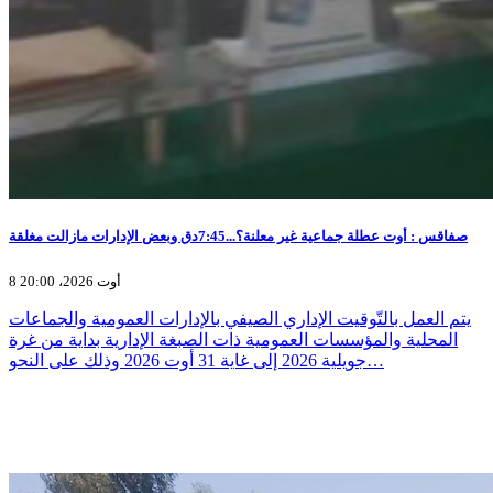
صفاقس : أوت عطلة جماعية غير معلنة؟...7:45دق وبعض الإدارات مازالت مغلقة
8 أوت 2026، 20:00
يتم العمل بالتّوقيت الإداري الصيفي بالإدارات العمومية والجماعات
المحلية والمؤسسات العمومية ذات الصبغة الإدارية بداية من غرة
جويلية 2026 إلى غاية 31 أوت 2026 وذلك على النحو…