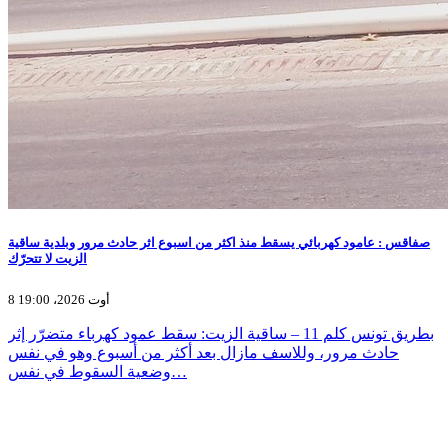
صفاقس : عامود كهربائي يسقط منذ اكثر من اسبوع اثر حادث مرور وبلدية ساقية
الزيت لا تتحرّك
8 أوت 2026، 19:00
بطريق تونس كلم 11 – ساقية الزيت: سقط عمود كهرباء متضرّر إثر
حادث مرور، وللاسف مازال بعد أكثر من أسبوع وهو في نفس
وضعية السقوط في نفس…