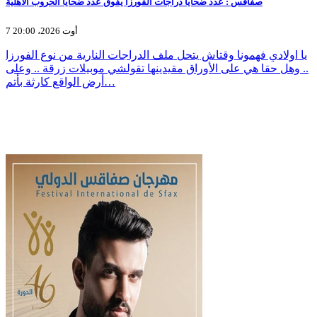
صفاقس : عدد ضحايا دراجات الفورزا يفوق عدد ضحايا الحروب الاهليّة
7 أوت 2026، 20:00
يا اولادي فهمونا وقتاش يتحل ملف الدراجات النارية من نوع الفورزا
.. وهل حقا هي على الأوراق مقيدينها تقولشي موبيلات زرقة .. وعلى
أرض الواقع كارثة بأتم…