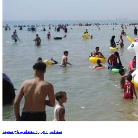
صفاقس : حرارة معتدلة ورياح ضعيفة