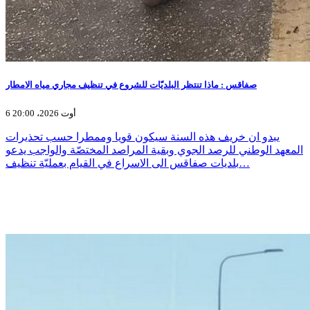
صفاقس : ماذا تنتظر البلديّات للشروع في تنظيف مجاري مياه الامطار
6 أوت 2026، 20:00
يبدو ان خريف هذه السنة سيكون قويا وممطرا حسب تحذيرات
المعهد الوطني للرصد الجوي وبقية المراصد المختصّة والواجب يدعو
بلديات صفاقس الى الاسراع في القيام بعمليّة تنظيف…