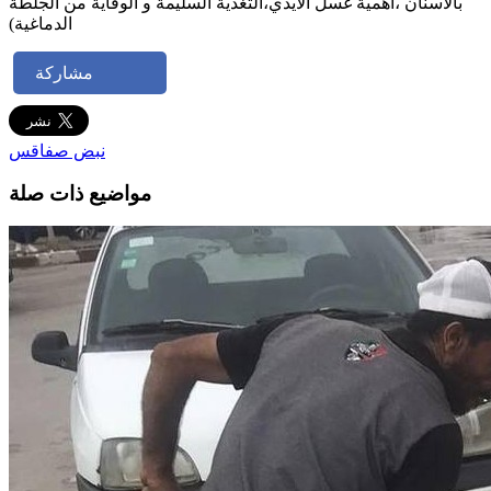
بالأسنان ،أهمية غسل الأيدي،التغذية السليمة و الوقاية من الجلطة
الدماغية)
مشاركة
نبض صفاقس
مواضيع ذات صلة