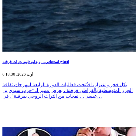
افتتاح استثنائي… وبداية تليق بتراث قرقنة
6 أوت 2026، 18:30
بكل فخر واعتزاز، افتُتحت فعاليات الدورة الرابعة لمهرجان ثقافة
الجزر المتوسطية بالقراطن قرقنة ، بعرض مميز لـ "حزب سيدي بن
عيسى… نفحات من التراث الروحي بقرقنة"، في…