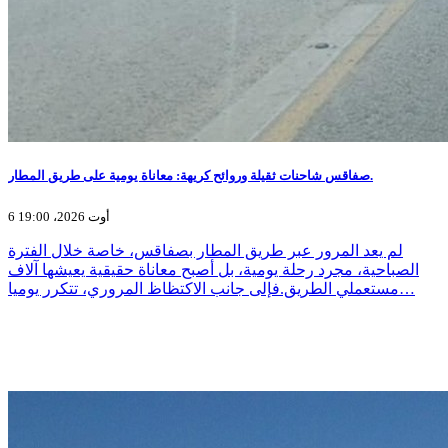
صفاقس شاحنات ثقيلة وروائح كريهة: معاناة يومية على طريق المطار.
6 أوت 2026، 19:00
لم يعد المرور عبر طريق المطار بصفاقس، خاصة خلال الفترة
الصباحية، مجرد رحلة يومية، بل أصبح معاناة حقيقية يعيشها آلاف
مستعملي الطريق.فإلى جانب الاكتظاظ المروري، تتكرر يوميا…