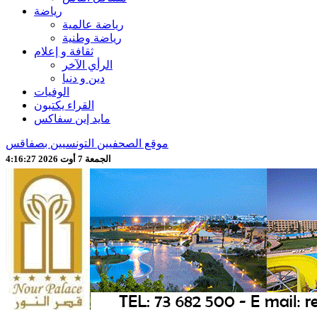
رياضة
رياضة عالمية
رياضة وطنية
ثقافة و إعلام
الرأي الآخر
دين و دنيا
الوفيات
القراء يكتبون
مايد إين سفاكس
موقع الصحفيين التونسيين بصفاقس
الجمعة 7 أوت 2026 4:16:30