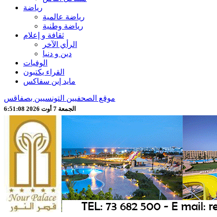
رياضة
رياضة عالمية
رياضة وطنية
ثقافة و إعلام
الرأي الآخر
دين و دنيا
الوفيات
القراء يكتبون
مايد إين سفاكس
موقع الصحفيين التونسيين بصفاقس
الجمعة 7 أوت 2026 6:51:10