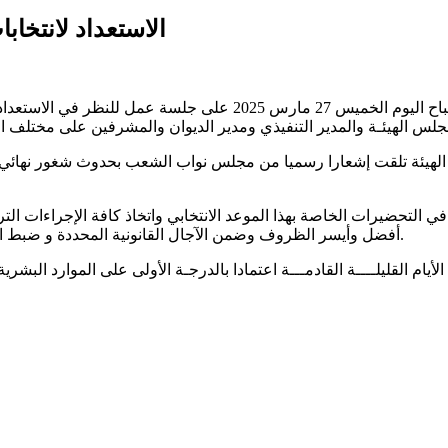
الاستعداد لانتخاب
أشرف فاروق بوعسكر، رئيس الهيئة العليا المستقلة للانتخابات صباح ال
 الهيئة تلقت إشعارا رسميا من مجلس نواب الشعب بحدوث شغور نهائي في
 في التحضيرات الخاصة بهذا الموعد الانتخابي واتخاذ كافة الإجراءات التر
أفضل وأيسر الظروف وضمن الآجال القانونية المحددة و ضبط المخطط العملياتي والخطة الاتصالية المناسبة لضمان نجاح هذا الموعد.
القليلــــة القادمـــة اعتمادا بالدرجـة الأولى على الموارد البشرية 