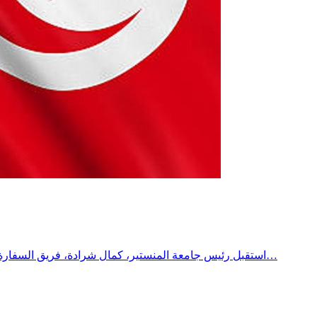
استقبل رئيس جامعة المنستير، كمال شرادة، فريق السفارة الامريكية خلال الحفل الختامي للمخيّم الصيفي للغة الإنجليزية لسنة 2026، الذي احتضنته قرية اللغات بالمهدية.ومنذ سنة 2024، تدعم سفارة…