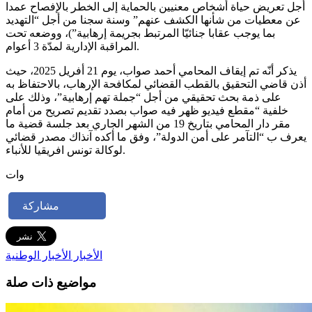
أجل تعريض حياة أشخاص معنيين بالحماية إلى الخطر بالإفصاح عمدا
عن معطيات من شأنها الكشف عنهم” وسنة سجنا من أجل “التهديد
بما يوجب عقابا جنائيّا المرتبط بجريمة إرهابية”)، ووضعه تحت
المراقبة الإدارية لمدّة 3 أعوام.
يذكر أنّه تم إيقاف المحامي أحمد صواب، يوم 21 أفريل 2025، حيث
أذن قاضي التحقيق بالقطب القضائي لمكافحة الإرهاب، بالاحتفاظ به
على ذمة بحث تحقيقي من أجل “جملة تهم إرهابية”، وذلك على
خلفية “مقطع فيديو ظهر فيه صواب بصدد تقديم تصريح من أمام
مقر دار المحامي بتاريخ 19 من الشهر الجاري بعد جلسة قضية ما
يعرف ب “التآمر على أمن الدولة”، وفق ما أكده آنذاك مصدر قضائي
لوكالة تونس افريقيا للأنباء.
وات
مشاركة
الأخبار
الأخبار الوطنية
مواضيع ذات صلة