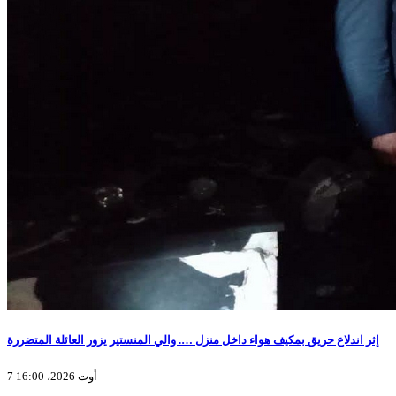
إثر اندلاع حريق بمكيف هواء داخل منزل …. والي المنستير يزور العائلة المتضررة
7 أوت 2026، 16:00