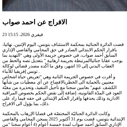
الافراج عن احمد صواب
23 فيفري 2026، 15:15
قضت الدائرة الجنائية بمحكمة الاستئناف بتونس، اليوم الإثنين، نهائيا،
باقرار الحكم الابتدائي الصادر في حق المحامي والقاضي الإداري
السابق أحمد صواب، في خصوص جريمة الأولى وهي “التهديد بما
يوجب عقابا جنائياالمرتبطة بجريمة ارهابية ” بتعديل نصه والحط من
العقاب البدني إلى 10 اشهر، وفق ما أكّده مصدر قضائي لوكالة
تونس إفريقيا للأنباء .
و أقرت في خصوص الجريمة الثانية وهي “تعريض حياة اشخاص
معنيين بالحماية الى الخطربالافصاح عن أي معطيات من شأنها
الكشف عنهم” بعامين سجنا مع تأجيل التنفيذ، وتحذيره من مغبّة
العود في المدّة القانونية، إضافة إلى نقض الحكم بخصوص المراقبة
الادارية وذلك بحذفها واقرار الحكم الإبتدائي في حقه فيما زاد على
ذلك، بما يؤول الى الافراج.
وكانت الدائرة الجنائيّة المختصّة في قضايا الإرهاب بالمحكمة
الإبتدائية بتونس، قضت يوم 31 أكتوبر 2025 بسجن المحامي والقاضي
الإداري السابق أحمد صواب لمدة خمسة أعوام (4 أعوام سجنا “من