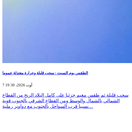
الطقس يوم السبت : سحب قليلة وحرارة معتدلة عموما
7 أوت 2026، 19:30
سحب قليلة ثم طقس مغيم جزئيا على كامل البلاد الريح من القطاع
الشمالي بالشمال والوسط ومن القطاع الشرقي بالجنوب قوية
نسبيا قرب السواحل بالجنوب مع دواوير رملية…