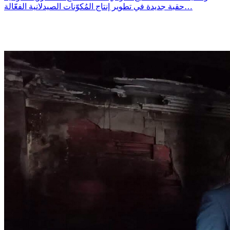
حقبة جديدة في تطوير إنتاج المُكوّنات الصيدلانية الفعّالة…