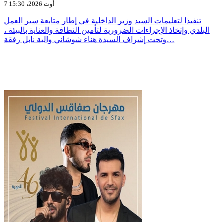
7 أوت 2026، 15:30
تنفيذا لتعليمات السيد وزير الداخلية في إطار متابعة سير العمل
البلدي وإتخاذ الإجراءات الضرورية لتأمين النظافة والعناية بالبيئة ،
وتحت إشراف السيدة هناء شوشاني والية نابل رفقة…