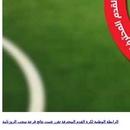
الرابطة الوطنية لكرة القدم المحترفة تقرر تثبيت نتائج قرعة سحب الروزنامة