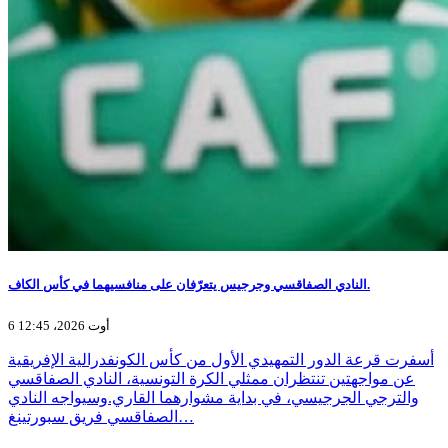
النادي الصفاقسي وجرجيس يتعرّفان على منافسيهما في كأس الكاف.
6 أوت 2026، 12:45
أسفرت قرعة الدور التمهيدي الأول من كأس الكونفدرالية الإفريقية
عن مواجهتين تنتظران ممثلي الكرة التونسية، النادي الصفاقسي
والترجي الجرجيسي، في بداية مشوارهما القاري.وسيواجه النادي
الصفاقسي فريق سبورتينغ…