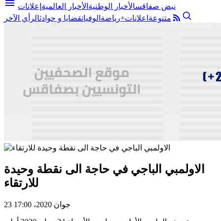
menu
نبض صفاقس
الأخبار الوطنية
الأخبار العالمية
إعلانات
متنوعة
اعلانات+
رياضة
الوفيات
قضايا و حوادث
الرأي الآخر
الاولمبي الباجي في حاجة الى نقطة وحيدة
للارتقاء
23 جوان 2020، 17:00