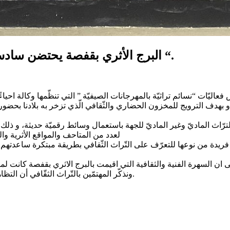
البرج الأثري بقفصة يحتضن سادس فعاليات “نسائم تراثية بالمهرجانات الصيفية “.
ح البرج الأثري بمدينة قفصة يوم 09 أوت 2024 سادس فعاليّات “نسائم تراثيّة بالمهرجانات الصيفيّة ” ال
بهدف الترويج للمخزون الحضاري والثّقافي الّذي تزخر به بلادنا بحضور ال
ّاث الماديّ وغير الماديّ للجهة باستعمال وسائط رقميّة حديثة، و ذ
الواقع الافتراضي والواقع المعزّز بواسطة Casque VR لعدد من المتاحف والموا
 فريدة من نوعها للتعرّف على التّراث الثّقافي بطريقة مبتكرة ساعدته
ونذكّر المهتمّين بالتّراث الثقّافي أن التظاهرة القادمة ستكون ضمن مهرجان المنستير الدولي يوم 14 اوت 2024.