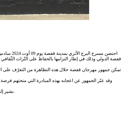
احتضن مسر
قفصة الدولي وذلك في إطار التزامها بالحفاظ على التّراث الثّقافي و 
تمكن جمهور مهرجان قفصة خلال هذه التظاهرة من التعرّف على التر
وقد عبّر الجمهور عن اعجابه بهذه المبادرة التي منحتهم فرصة
نشير إلى ان السهرة الفنية والثقافية التي اقيمت بالبرج الاثري بقفصة كانت لمناصرة القضية الفلسطينية ودعمه في نضاله من أجل الحريّة والكرامة.