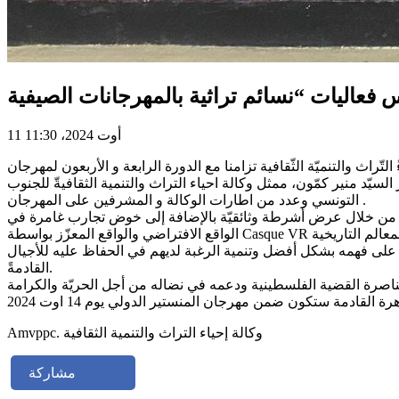
11 أوت 2024، 11:30
تي تنظّمها وكالة احياءً التّراث والتنميّة الثّقافية تزامنا مع الدورة الرابعة و الأربعون لمهرجان
سيّد منير كمّون، ممثل وكالة احياء التراث والتنمية الثقافيةّ للجنوب
التونسي وعدد من اطارات الوكالة و المشرفين على المهرجان .
لك من خلال عرض أشرطة وثائقيّة بالإضافة إلى خوض تجارب غامرة في
قع الأثرية والمعالم التاريخية
م على فهمه بشكل أفضل وتنمية الرغبة لديهم في الحفاظ عليه للأجيال
القادمةً.
Amvppc. وكالة إحياء التراث والتنمية الثقافية
مشاركة