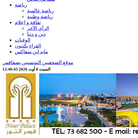
رياضة
رياضة عالمية
رياضة وطنية
ثقافة و إعلام
الرأي الآخر
دين و دنيا
الوفيات
القراء يكتبون
مايد إين سفاكس
موقع الصحفيين التونسيين بصفاقس
السبت 8 أوت 2026 12:46:47