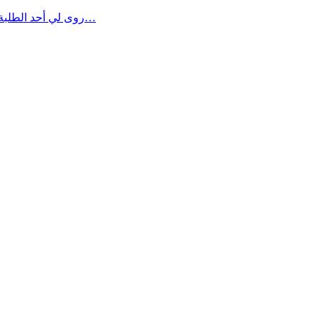
✍️ روى لي أحد الطلبة، القادمين من إحدى الدول الشقيقة والصديقة والعتيقة والرقيقة والصفيقة، والذي جاء يواصل دراسته العليا في « باريس » قال لي: ✍️ يا…