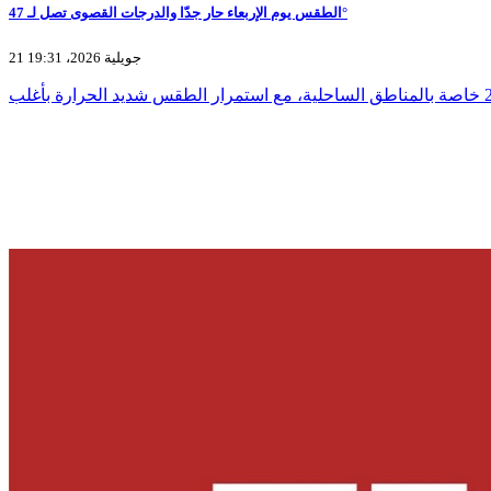
الطقس يوم الإربعاء حار جدّا والدرجات القصوى تصل لـ 47°
21 جويلية 2026، 19:31