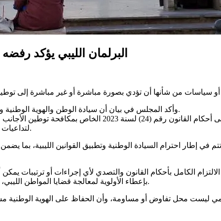
البرلمان الليبي يؤكد رفضه 
وأكد المجلس في بيان أن سيادة الوطن والهوية الوطنية والحفاظ على النسيج الاجتماعي تمثل خطوطا حمراء لا تقبل المساومة.
وبشأن رفض التسكين والتوطين، أوضح المجلس أن موقفه يستند إلى أ
لتداعيات السياسات الدولية والإقليمية على حساب مصالح شعبها وأمنه القومي.
 في إطار احترام السيادة الوطنية وتطبيق القوانين الليبية، بما يضمن
 الالتزام الكامل بأحكام القانون والتصدي لأي إجراءات أو ترتيبات يمكن 
بإعطاء الأولوية لمعالجة قضايا المواطن الليبي، وفي مقدمتها توفير السكن وفرص العمل وتحسين الخدمات الأساسية.