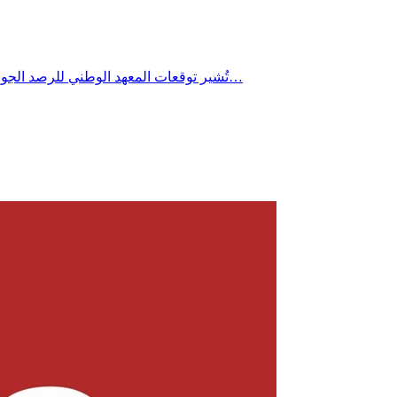
تُشير توقعات المعهد الوطني للرصد الجوي إلى تراجع طفيف جداً في درجات الحرارة يوم الأربعاء 22 جويلية 2026 خاصة بالمناطق الساحلية، مع استمرار الطقس شديد الحرارة بأغلب…