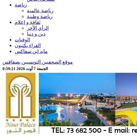
رياضة
رياضة عالمية
رياضة وطنية
ثقافة و إعلام
الرأي الآخر
دين و دنيا
الوفيات
القراء يكتبون
مايد إين سفاكس
موقع الصحفيين التونسيين بصفاقس
الجمعة 7 أوت 2026 0:59:23