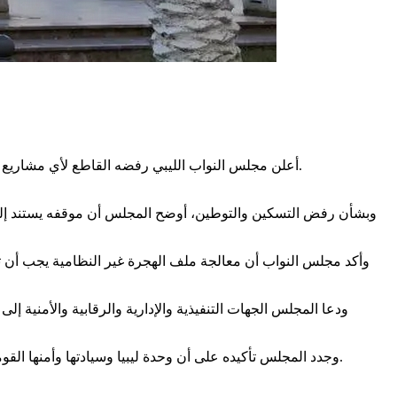
أعلن مجلس النواب الليبي رفضه القاطع لأي مشاريع أو سياسات من شأنها أن تؤدي بصورة مباشرة أو غير مباشرة إلى توطين الأجانب أو إحداث أي تغيير ديمغرافي يمس التركيبة السكانية للدولة.
وأكد مجلس النواب أن معالجة ملف الهجرة غير النظامية يجب أن تتم
ودعا المجلس الجهات التنفيذية والإدارية والرقابية والأمنية إلى
وجدد المجلس تأكيده على أن وحدة ليبيا وسيادتها وأمنها القومي ليست محل تفاوض أو مساومة، وأن الحفاظ على الهوية الوطنية مسؤولية جماعية تقع على عاتق جميع مؤسسات الدولة والقوى الوطنية.