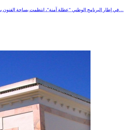
في إطار البرنامج الوطني "عطلة آمنة"، انتظمت بساحة الفنون بمدينة المتلوي حملة توعوية وتحسيسية لفائدة مستعملي الطريق، تحت إشراف السيد معتمد المتلوي، وبمشاركة مختلف الهياكل المتدخلة في…