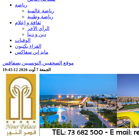
رياضة
رياضة عالمية
رياضة وطنية
ثقافة و إعلام
الرأي الآخر
دين و دنيا
الوفيات
القراء يكتبون
مايد إين سفاكس
موقع الصحفيين التونسيين بصفاقس
الجمعة 7 أوت 2026 19:45:14