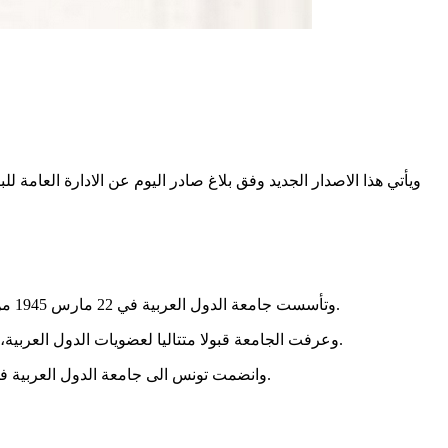
وتأسست جامعة الدول العربية في 22 مارس 1945 من طرف 7 دول مؤسسة هي مصر والعراق ولبنان والسعودية وسوريا والأردن. وقد تكوّنت الجامعة رسميا قبل تأسيس الأمم المتحدة بـ6 أشهر.
وعرفت الجامعة قبولا متتاليا لعضويات الدول العربية، وهي تضم اليوم 22 دولة إضافة لـ5 دول بصفة مراقب وهي إريتيريا والهند والبرازيل وفنزويلا وأرمينيا . ويقع المقر الرسمي للجامعة في مصر.
وانضمت تونس الى جامعة الدول العربية في سنة 1958 بعد سنتين ونصف من استقلال البلاد وذلك مع قبول الطلب المغربي في نفس اليوم، أيضا، ضمن التوسيع الثالث لأعضاء الجامعة.