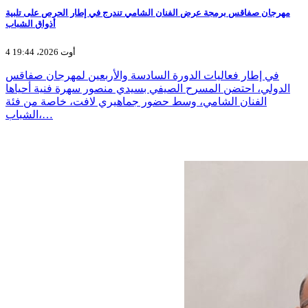
مهرجان صفاقس برمجة عرض الفنان الشامي تندرج في إطار الحرص على تلبية
أذواق الشباب
4 أوت 2026، 19:44
في إطار فعاليات الدورة السادسة والأربعين لمهرجان صفاقس
الدولي، احتضن المسرح الصيفي بسيدي منصور سهرة فنية أحياها
الفنان الشامي، وسط حضور جماهيري لافت، خاصة من فئة
الشباب،…