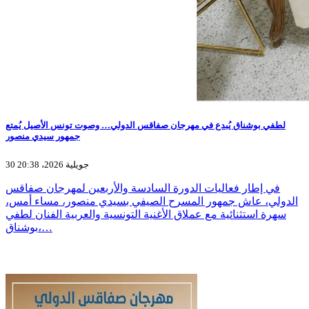
لطفي بوشناق يُبدع في مهرجان صفاقس الدولي… وصوت تونس الأصيل يُمتع
جمهور سيدي منصور
30 جويلية 2026، 20:38
في إطار فعاليات الدورة السادسة والأربعين لمهرجان صفاقس
الدولي، عاش جمهور المسرح الصيفي بسيدي منصور، مساء أمس،
سهرة استثنائية مع عملاق الأغنية التونسية والعربية الفنان لطفي
بوشناق،…