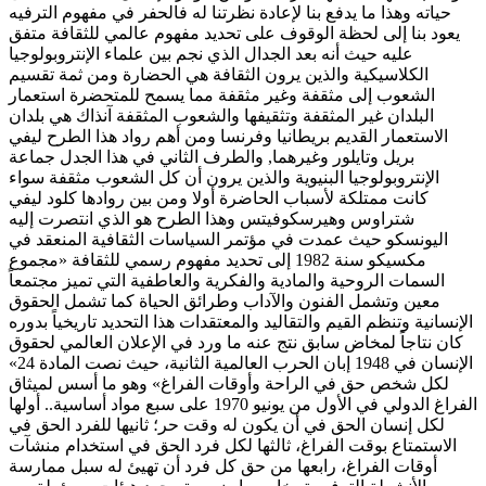
حياته وهذا ما يدفع بنا لإعادة نظرتنا له فالحفر في مفهوم الترفيه
يعود بنا إلى لحظة الوقوف على تحديد مفهوم عالمي للثقافة متفق
عليه حيث أنه بعد الجدال الذي نجم بين علماء الإنتروبولوجيا
الكلاسيكية والذين يرون الثقافة هي الحضارة ومن ثمة تقسيم
الشعوب إلى مثقفة وغير مثقفة مما يسمح للمتحضرة استعمار
البلدان غير المثقفة وتثقيفها والشعوب المثقفة آنذاك هي بلدان
الاستعمار القديم بريطانيا وفرنسا ومن أهم رواد هذا الطرح ليفي
بريل وتايلور وغيرهما, والطرف الثاني في هذا الجدل جماعة
الإنتروبولوجيا البنيوية والذين يرون أن كل الشعوب مثقفة سواء
كانت ممتلكة لأسباب الحاضرة أولا ومن بين روادها كلود ليفي
شتراوس وهيرسكوفيتس وهذا الطرح هو الذي انتصرت إليه
اليونسكو حيث عمدت في مؤتمر السياسات الثقافية المنعقد في
مكسيكو سنة 1982 إلى تحديد مفهوم رسمي للثقافة «مجموع
السمات الروحية والمادية والفكرية والعاطفية التي تميز مجتمعاً
معين وتشمل الفنون والآداب وطرائق الحياة كما تشمل الحقوق
الإنسانية وتنظم القيم والتقاليد والمعتقدات هذا التحديد تاريخياً بدوره
كان نتاجاً لمخاض سابق نتج عنه ما ورد في الإعلان العالمي لحقوق
الإنسان في 1948 إبان الحرب العالمية الثانية، حيث نصت المادة 24»
لكل شخص حق في الراحة وأوقات الفراغ» وهو ما أسس لميثاق
الفراغ الدولي في الأول من يونيو 1970 على سبع مواد أساسية.. أولها
لكل إنسان الحق في أن يكون له وقت حر؛ ثانيها للفرد الحق في
الاستمتاع بوقت الفراغ، ثالثها لكل فرد الحق في استخدام منشآت
أوقات الفراغ، رابعها من حق كل فرد أن تهيئ له سبل ممارسة