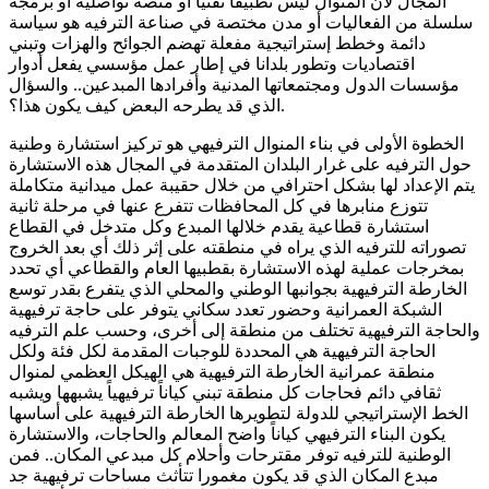
المجال لأن المنوال ليس تطبيقاً تقنياً أو منصة تواصلية أو برمجة
سلسلة من الفعاليات أو مدن مختصة في صناعة الترفيه هو سياسة
دائمة وخطط إستراتيجية مفعلة تهضم الجوائح والهزات وتبني
اقتصاديات وتطور بلدانا في إطار عمل مؤسسي يفعل أدوار
مؤسسات الدول ومجتمعاتها المدنية وأفرادها المبدعين.. والسؤال
الذي قد يطرحه البعض كيف يكون هذا؟.
الخطوة الأولى في بناء المنوال الترفيهي هو تركيز استشارة وطنية
حول الترفيه على غرار البلدان المتقدمة في المجال هذه الاستشارة
يتم الإعداد لها بشكل احترافي من خلال حقيبة عمل ميدانية متكاملة
تتوزع منابرها في كل المحافظات تتفرع عنها في مرحلة ثانية
استشارة قطاعية يقدم خلالها المبدع وكل متدخل في القطاع
تصوراته للترفيه الذي يراه في منطقته على إثر ذلك أي بعد الخروج
بمخرجات عملية لهذه الاستشارة بقطبيها العام والقطاعي أي تحدد
الخارطة الترفيهية بجوانبها الوطني والمحلي الذي يتفرع بقدر توسع
الشبكة العمرانية وحضور تعدد سكاني يتوفر على حاجة ترفيهية
والحاجة الترفيهية تختلف من منطقة إلى أخرى، وحسب علم الترفيه
الحاجة الترفيهية هي المحددة للوجبات المقدمة لكل فئة ولكل
منطقة عمرانية الخارطة الترفيهية هي الهيكل العظمي لمنوال
ثقافي دائم فحاجات كل منطقة تبني كياناً ترفيهياً يشبهها ويشبه
الخط الإستراتيجي للدولة لتطويرها الخارطة الترفيهية على أساسها
يكون البناء الترفيهي كياناً واضح المعالم والحاجات، والاستشارة
الوطنية للترفيه توفر مقترحات وأحلام كل مبدعي المكان.. فمن
مبدع المكان الذي قد يكون مغمورا تتأثث مساحات ترفيهية جد