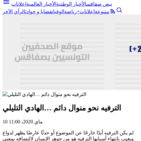
menu
نبض صفاقس
الأخبار الوطنية
الأخبار العالمية
إعلانات
متنوعة
اعلانات+
رياضة
الوفيات
قضايا و حوادث
الرأي الآخر
الترفيه نحو منوال دائم …الهادي التليلي
10 ماي 2020، 11:00
لم يكن الترفيه أبدًا خارجًا عن الموضوع أو حدثًا عارضًا يظهر لدواع
ويغيب بانتهاء أسبابها الترفيه هو من جوهر الإنسان لالتصاقه بمعنى