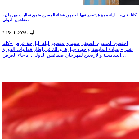
«كلنا نغني»… ليلة مميزة يتصدر فيها الجمهور فضاء المسرح ضمن فعاليات مهرجان
صفاقس الدولي.
3 أوت 2026، 15:11
احتضن المسرح الصيفي بسيدي منصور ليلة البارحة عرض «كلنا
نغني» بقيادة المايسترو جهاد جبارة، وذلك في إطار فعاليات الدورة
السادسة والأربعين لمهرجان صفاقس الدولي، إذ جاء العرض…