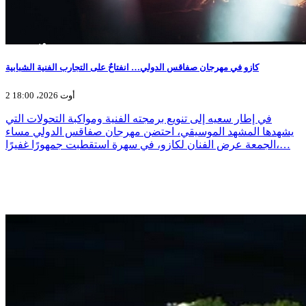
كازو في مهرجان صفاقس الدولي… انفتاحٌ على التجارب الفنية الشبابية
2 أوت 2026، 18:00
في إطار سعيه إلى تنويع برمجته الفنية ومواكبة التحولات التي
يشهدها المشهد الموسيقي، احتضن مهرجان صفاقس الدولي مساء
الجمعة عرض الفنان لكازو، في سهرة استقطبت جمهورًا غفيرًا،…