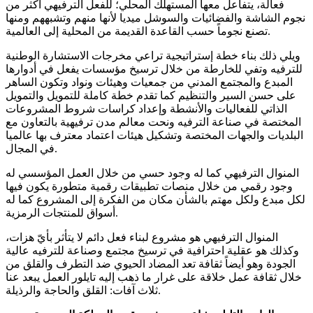
فعالة، يتفاعل معها المستهلك المحلي؛ للفعل الترفيهي أكثر من
نجوم الشاشة والفضائيات والسوشل ميديا لأنها منهم وتشبههم ومنها
تصنع نجوماً حسب القاعدة القديمة من المحلية إلى العالمية.
ويلي ذلك بناء خطة إستراتيجية تراعي مخرجات الاستشارة الوطنية
للترفيه وتفي للخارطة من خلال ترسيخ مؤسسات يفعل في أدوارها
المبدع والمجتمع المدني من جمعيات وهيئات ونواد وتكون الساهر
على حسن السير والتنظيم كما تقدم خطة كاملة للتمويل والتمويل
الذاتي للفعاليات والأنشطة وإعداد كراسات شروط المشروعات
المختصة في صناعة الترفيه ونحت معالم مدن ترفيهية بالتعاون مع
البلديات والجهات المختصة وتشكيل هيئات اعتماد معترف بها عالميا
في المجال.
المنوال الترفيهي كما له وجود حسي من خلال العمل المؤسسي له
وجود رقمي من خلال منصات تطبيقات رقمية متطورة يكون فيها
لكل مبدع ولكل مهتم بالشأن مكان من الفكرة إلى المشروع كما له
أسواق للمنتجات الرمزية.
المنوال الترفيهي هو مشروع لبناء فعل دائم لا يتأثر بأيّ هزات،
وكذلك هو عقلية احترافية في ترسيخ مجتمع وصناعة للترفيه عالية
الجودة وهو أيضاً ثقافة تعد المضاد الحيوي ضد التطرف والقلق من
خلال ثقافة عمل خلاقة على غرار ما ذهب إليه تايلور العمل يبعد عنا
ثلاث آفات: القلق والحاجة والرذيلة.