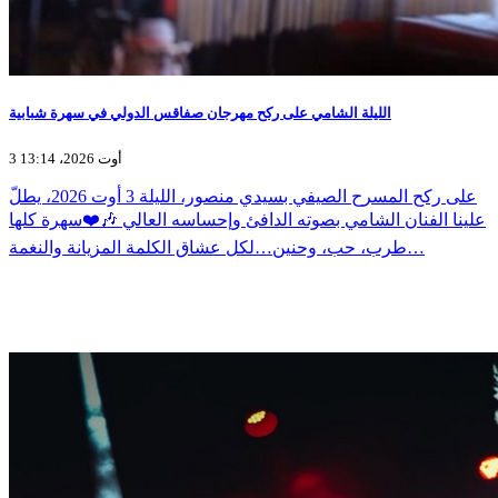
الليلة الشامي على ركح مهرجان صفاقس الدولي في سهرة شبابية
3 أوت 2026، 13:14
على ركح المسرح الصيفي بسيدي منصور، الليلة 3 أوت 2026، يطلّ
علينا الفنان الشامي بصوته الدافئ وإحساسه العالي 🎶❤️سهرة كلها
طرب، حب، وحنين…لكل عشاق الكلمة المزيانة والنغمة…