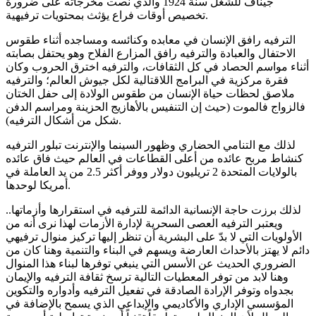
جيناف للشغل سنة 1924 والذي نصت مخرجاته على ضرورة
تخصيص أوقات فراع يؤثث بمحتويات ترفيهية.
الترفيه رافق الإنسان في معابده وكنائسه ومساجده أثناء طقوس
الاحتفال والعبادة والترفيه رافق المزارع الفلاح وهو يحتفل بصابته
أثناء مواسم الحصاد في كل الثقافات، والترفيه اخترق الحروب وكان
فقرة مركزية في البرامج اللاقتالية لكل جيوش العالم؛ والترفيه
ملاصق لحظات حياة الإنسان من طقوس الولادة إلى حفل الختان
فالزواج فالموت (حيث إن التنفيس بالأهازيج الحزينة ومراسم الدفن
شكل من أشكال الترفيه).
لذلك مع التنامي الحضاري وظهور السينما والإنترنت تبلور الترفيه
كنشاط مربح عائده من أعلى القطاعات في العالم حيث فاق عائده
بالولايات المتحدة 2 تريليون دولار ووفر أكثر 2.5 من يد العاملة في
أمريكا لوحدها.
لذلك برزت حاجة الإنسانية الدائمة للترفيه في استقرارها وأزماتها..
ويعتبر الترفيه العصى السحرية لإدارة الأزمات لهذا نرى أنه من
الأولويات التي لا بدّ على البشرية أن تنظر إليها تركيز منوال ترفيهي
دائم لا يهتز بالأحداث العارضة ويسهم في البناء والتنمية وهنا كان من
الضروري الحديث عن الأسس التي ينبغي توفرها لبناء هذا المنوال
وهنا لابد من توفر المعطيات التالية ترسخ ثقافة الترفيه والإيمان
بجدواه وتوفر الإرادة الصادقة في تفعيل الترفيه وأدواره والتكوين
المؤسسي الإداري والأكاديمي والإبداعي الذي يسمح بالإضافة في