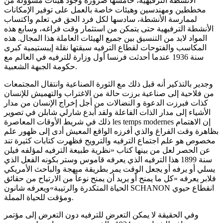
الأنشطة الترفيهية، خامسها ضرورة وجود هيئات مسؤولة من
مخططين ومهندسين وهيئات خاصة بالعمل على توفير الإمكانات
لممارسة الأنشطة، سادسها لكل فرد الحق في تعلم واكتساب
الأنشطة الترفيهية حتى يتمكن من استثمار وقت فراغه، وسابع هذه
المواد لابد من التنسيق بين جميع الهيئات العاملة هذا المجال. هذه
المكاسب والفتوحات لقطاع الترفيه سبقتها نقلة إيبستيمية كبرى
سنة 1936 عندما أحدثت فرنسا أول وزارة للترفيه في العالم مع
حكومة الجبهة الشعبية.
وجدير بالتذكير أنه قبل ذلك مع الثورة الصناعية وانتقال المجتمعات
من فلاحية إلى صناعية برزت حالة من الاغتراب والتهميش للإنسان
كذات فبرزت الدعوة و النضالات من أجل إخراج الإنسان من مدار
الأشياء إلى مدار الذات الفاعلة ولقد أبدع شارلي شابلن في تصوير
ذلك في شريط الأوقات المعاصرة les temps modernes إن الاهتمام
بظاهرة وقت الفراغ والذي أفرزه الواقع المعيش أدى إلى ظهور علم
مخصوص هو علم اجتماع الترفيه والترويح فظهرت كتابات كثيرة تند
عن الحصر لعل من بينها كتاب «نظرية طبيعة الترفيه لمؤلفه فيلن
سنة 1899 هذا الترفيه الذي يعرفه قاموس وستر بكونه الفعل الذي
يسلي أو يرفه أو يجعل الوقت يمر بطريقة مبهجة والباحث الأمريكي
فلابر يعرفه «كل ما يمنح أو يريد أن يمنح نوعاً من الارتياح من حقائق
الحياة المتكدرة والرتيبة»ويعرفه شانون SCHANON انقطاع حيوي
ومؤقت للحياة المملة.
وفي الحقيقة لا يمكن التعرض للترفيه دون التعرض إلى مؤتمر