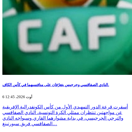
النادي الصفاقسي وجرجيس يتعرّفان على منافسيهما في كأس الكاف.
6 أوت 2026، 12:45
أسفرت قرعة الدور التمهيدي الأول من كأس الكونفدرالية الإفريقية
عن مواجهتين تنتظران ممثلي الكرة التونسية، النادي الصفاقسي
والترجي الجرجيسي، في بداية مشوارهما القاري.وسيواجه النادي
الصفاقسي فريق سبورتينغ…