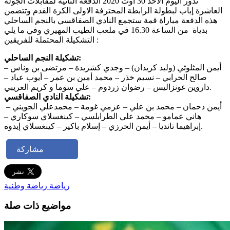
تدور اليوم الأحد 30 أوت 2020 الدفعة الثانية لمقابلات الجولة
العاشرة إياب لبطولة الرابطة المحترفة الاولى الكرة القدم وتتضمن
هذه الدفعة مباراة قمة ستجمع النادي الصفاقسي بالنجم الساحلي
بدياة من الساعة 16.30 في ملعب الطيب المهيري وفي ما يلي
التشكيلة المحتملة للفريقين :
تشكيلة النجم الساحلي:
أيمن المثلوثي (وليد كريدان) – وجدي كشريدة – مرتضى بن وناس –
صالح الحرابي – نسيم خذر – محمد أمين بن عمر – أيوب عياد –
داروين غونزاليس – رضوان زردوم – علي سوما و كريم العريبي.
تشكيلة النادي الصفاقسي:
أيمن دحمان – محمد بن علي – عزمي غومة – محمدعلي الجويني –
هاني عمامو – محمد علي الطرابلسي – كينغسلاي سوكاري –
إبراهيما تانديا – أيمن الحرزي – إسلام باكير – كينغسلاي إيدوه.
مشاركة
رياضة
رياضة وطنية
مواضيع ذات صلة