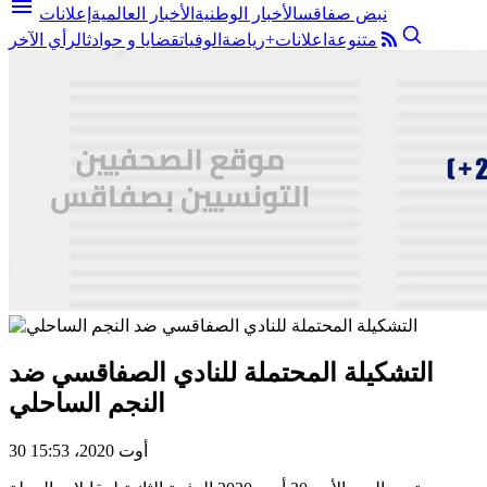
menu
نبض صفاقس
الأخبار الوطنية
الأخبار العالمية
إعلانات
متنوعة
اعلانات+
رياضة
الوفيات
قضايا و حوادث
الرأي الآخر
التشكيلة المحتملة للنادي الصفاقسي ضد
النجم الساحلي
30 أوت 2020، 15:53