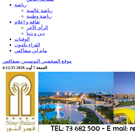
رياضة
رياضة عالمية
رياضة وطنية
ثقافة و إعلام
الرأي الآخر
دين و دنيا
الوفيات
القراء يكتبون
مايد إين سفاكس
موقع الصحفيين التونسيين بصفاقس
الجمعة 7 أوت 2026 4:12:57