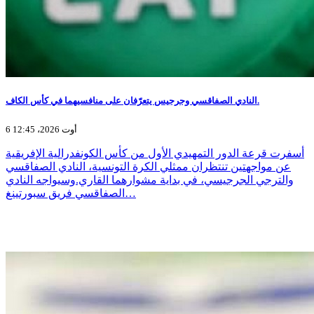
النادي الصفاقسي وجرجيس يتعرّفان على منافسيهما في كأس الكاف.
6 أوت 2026، 12:45
أسفرت قرعة الدور التمهيدي الأول من كأس الكونفدرالية الإفريقية
عن مواجهتين تنتظران ممثلي الكرة التونسية، النادي الصفاقسي
والترجي الجرجيسي، في بداية مشوارهما القاري.وسيواجه النادي
الصفاقسي فريق سبورتينغ…