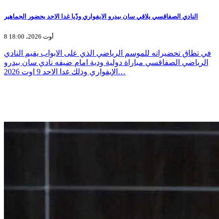
النادي الصفاقسي يلاقي سان بيدرو الايفواري ودّيا غدا الاحد بحضور الجماهير
8 أوت 2026، 18:00
في تطاق تحضيراته للموسم الرياضي الذي على الابواب يقيم النادي
الرياضي الصفاقسي مباراة دولية ودية امام ضيفه نادي سان بيدرو
الإيفواري وذلك غدا الاحد 9 اوت 2026…