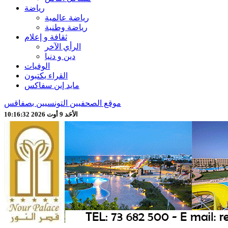
رياضة
رياضة عالمية
رياضة وطنية
ثقافة و إعلام
الرأي الآخر
دين و دنيا
الوفيات
القراء يكتبون
مايد إين سفاكس
موقع الصحفيين التونسيين بصفاقس
الأحَد 9 أوت 2026 10:16:35