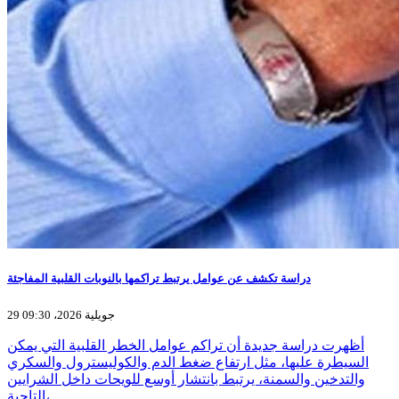
دراسة تكشف عن عوامل يرتبط تراكمها بالنوبات القلبية المفاجئة
29 جويلية 2026، 09:30
أظهرت دراسة جديدة أن تراكم عوامل الخطر القلبية التي يمكن
السيطرة عليها، مثل ارتفاع ضغط الدم والكوليسترول والسكري
والتدخين والسمنة، يرتبط بانتشار أوسع للويحات داخل الشرايين
التاجية،…