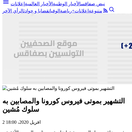
menu
نبض صفاقس
الأخبار الوطنية
الأخبار العالمية
إعلانات
متنوعة
اعلانات+
رياضة
الوفيات
قضايا و حوادث
الرأي الآخر
التشهير بموتى فيروس كورونا والمصابين به
سلوك مُشين
2 افريل 2020، 18:00