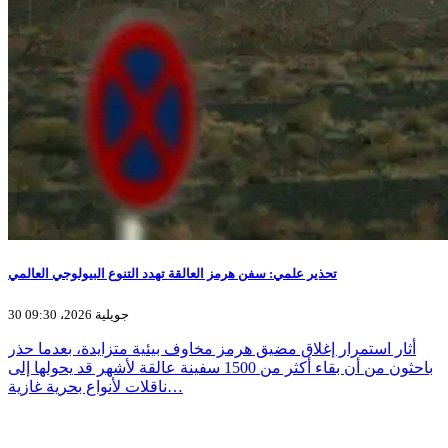
تحذير علمي: سفن هرمز العالقة تهدد التنوع البيولوجي العالمي
30 جويلية 2026، 09:30
أثار استمرار إغلاق مضيق هرمز مخاوف بيئية متزايدة، بعدما حذر
باحثون من أن بقاء أكثر من 1500 سفينة عالقة لأشهر قد يحولها إلى
ناقلات لأنواع بحرية غازية…