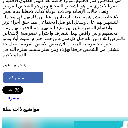
في صفاقس صار الجميع متوترا خاصة بعد ظهور العدوى الأفقية و
صرنا لا ندري من هو الشخص الصحيح ومن هو الشخص المريض
وتعدد حالات الإصابة وحالات الوفاة كذلك لاحظنا قيام بعض
الأشخاص بنشر هوية بعض المصابين وعناوين إقامتهم في محاولة
للتشهير بهم على وسائل التواصل الاجتماعي مما خلق أجواء توتر
وانقسام الناس شقين بين مؤيد للتشهير بهم للحذر منهم ومن
محيطهم و بين رافض لهذا التصرف واحترام خصوصية الأشخاص
فالمرض ابتلاء من الله قبل كل شيء. ووجب احترام الميت أولا وثانيا
احترام خصوصية المصاب لأن بعض الأنفس المريضة تصل حد
التشفي من الشخص فرفقا بهؤلاء ومن ستر مسلما ستره الله في
الدنيا والآخرة.
هاجر بن عمر
مشاركة
متفرقات
مواضيع ذات صلة