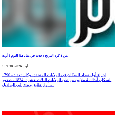
من ذاكرة التاريخ : حدث في مثل هذا اليوم 1 أوت.
1 أوت 2026، 09:30
1790 - إجراء أول تعداد للسكان في الولايات المتحدة، وكان تعداد
السكان آنذاك 4 ملايين مواطن للولايات الثلاث عشرة. 1834 - صدور
أول طابع بريدي في البرازيل.…