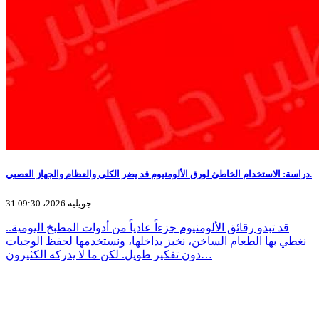
دراسة: الاستخدام الخاطئ لورق الألومنيوم قد يضر الكلى والعظام والجهاز العصبي.
31 جويلية 2026، 09:30
قد تبدو رقائق الألومنيوم جزءاً عادياً من أدوات المطبخ اليومية..
نغطي بها الطعام الساخن، نخبز بداخلها، ونستخدمها لحفظ الوجبات
دون تفكير طويل. لكن ما لا يدركه الكثيرون…