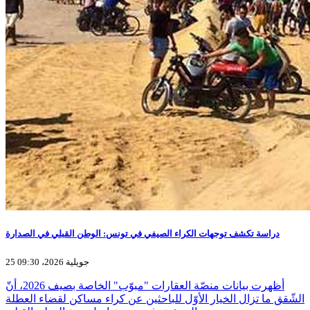
دراسة تكشف توجهات الكراء الصيفي في تونس: الوطن القبلي في الصدارة
25 جويلية 2026، 09:30
أظهرت بيانات منصّة العقارات "مبوّب" الخاصة بصيف 2026، أنّ
الشّقق ما تزال الخيار الأوّل للباحثين عن كراء مساكن لقضاء العطلة