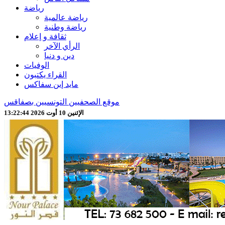
رياضة
رياضة عالمية
رياضة وطنية
ثقافة و إعلام
الرأي الآخر
دين و دنيا
الوفيات
القراء يكتبون
مايد إين سفاكس
موقع الصحفيين التونسيين بصفاقس
الإثنين 10 أوت 2026 13:22:46