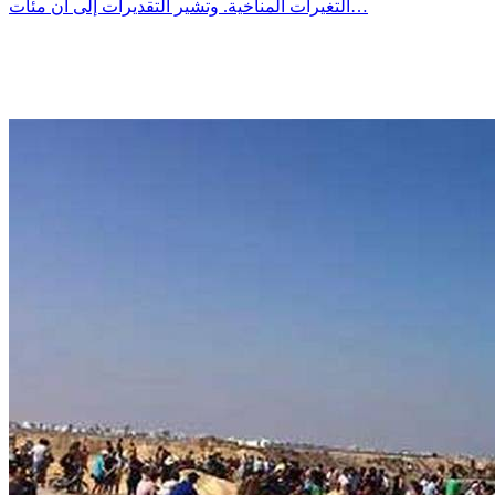
التغيرات المناخية. وتشير التقديرات إلى أن مئات…