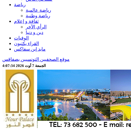
رياضة
رياضة عالمية
رياضة وطنية
ثقافة و إعلام
الرأي الآخر
دين و دنيا
الوفيات
القراء يكتبون
مايد إين سفاكس
موقع الصحفيين التونسيين بصفاقس
الجمعة 7 أوت 2026 4:07:37