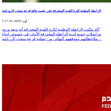
الرابطة الوطنية لكرة القدم المحترفة تقرر تثبيت نتائج قرعة سحب الروزنامة
5 أوت 2026، 17:10
أكد مكتب الرابطة الوطنية لكرة القدم المحترفة أنه وبعد ورود
مراسلات جميع أندية الرابطة المحترفة الأولى في خصوص إبداء
ملاحظاتهم وموقفهم النهائي من عملية قرعة سحب الرزنامة…