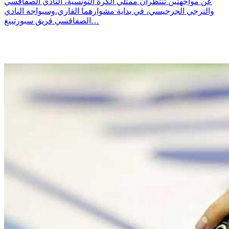
عن مواجهتين تنتظران ممثلي الكرة التونسية، النادي الصفاقسي
والترجي الجرجيسي، في بداية مشوارهما القاري.وسيواجه النادي
الصفاقسي فريق سبورتينغ…