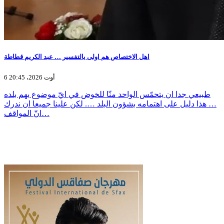
اهل الاختصاص هم اولى بالتفسير … عبد الكريم قطاطة
6 أوت 2026، 20:45
طبيعي جدا ان يتحمّس الواحد منّا للخوض في ايّ موضوع يهم بلده
… هذا دليل على اهتمامه بشؤون البلد …. لكن علينا جميعا ان ندرك
انّ المواقف…