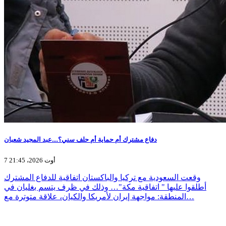
دفاع مشترك أم حماية أم حلف سني؟....عبد المجيد شعبان
7 أوت 2026، 21:45
وقعت السعودية مع تركيا والباكستان اتفاقية للدفاع المشترك
أطلقوا عليها " اتفاقية مكة"… وذلك في ظرف يتسم بغليان في
المنطقة: مواجهة إيران لأمريكا والكيان، علاقة متوترة مع…