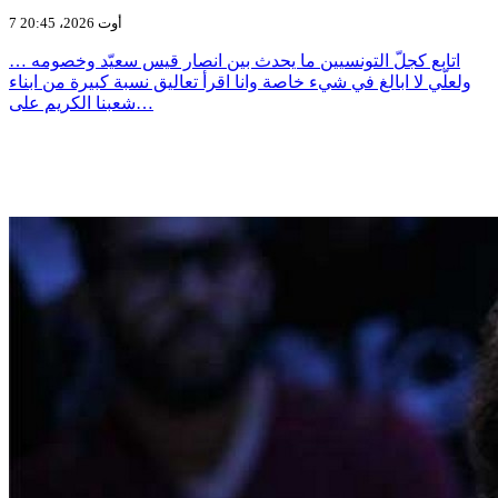
7 أوت 2026، 20:45
اتابع كجلّ التونسيين ما يحدث بين انصار قيس سعيّد وخصومه …
ولعلّي لا ابالغ في شيء خاصة وانا اقرأ تعاليق نسبة كبيرة من ابناء
شعبنا الكريم على…