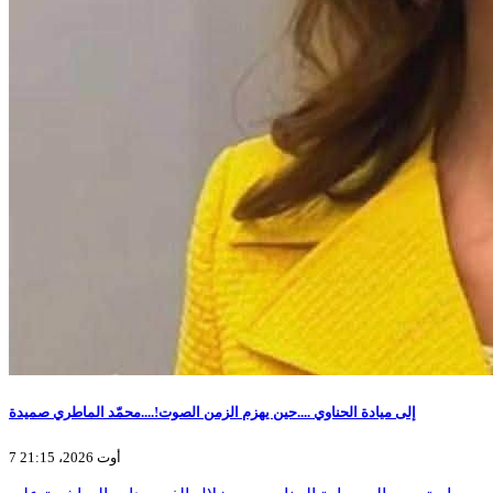
إلى ميادة الحناوي ....حين يهزم الزمن الصوت!....محمّد الماطري صميدة
7 أوت 2026، 21:15