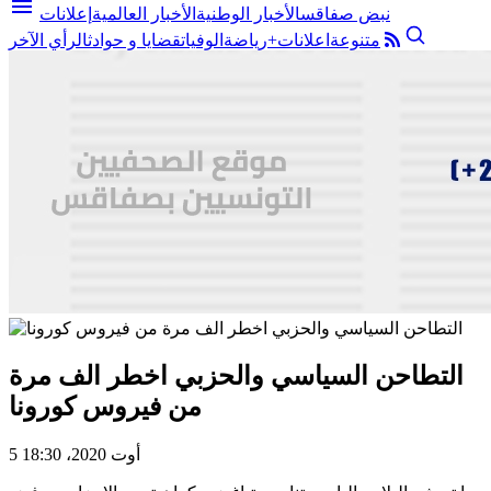
menu
نبض صفاقس
الأخبار الوطنية
الأخبار العالمية
إعلانات
متنوعة
اعلانات+
رياضة
الوفيات
قضايا و حوادث
الرأي الآخر
التطاحن السياسي والحزبي اخطر الف مرة
من فيروس كورونا
5 أوت 2020، 18:30