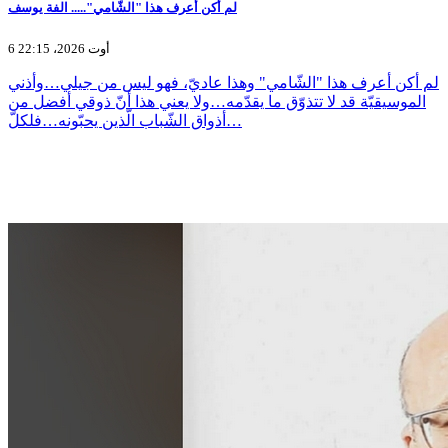
لم أكن أعرف هذا "الشّامي"..... الفة يوسف
6 أوت 2026، 22:15
لم أكن أعرف هذا "الشّامي" وهذا عاديّ، فهو ليس من جيلي…وأذني
الموسيقيّة قد لا تتذوّق ما يقدّمه…ولا يعني هذا أنّ ذوقي أفضل من
أذواق الشّباب الّذين يحبّونه…فلكلّ…