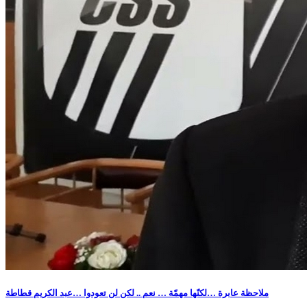
ملاحظة عابرة …لكنّها مهمّة … نعم .. لكن لن تعودوا …عبد الكريم قطاطة