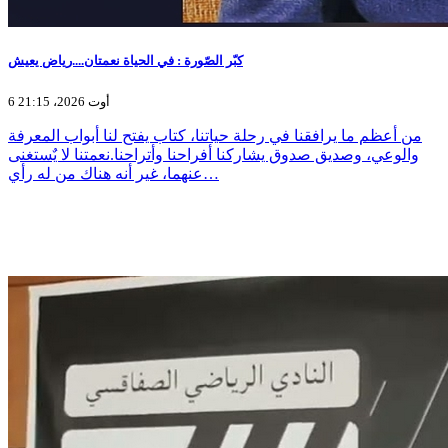
كبّر الصّورة : في الحياة نعمتان....رياض يعيش
6 أوت 2026، 21:15
من أعظم ما يرافقنا في رحلة حياتنا، كتاب يفتح لنا أبواب المعرفة
والوعي، وصديق صدوق يشاركنا أفراحنا وأتراحنا.نعمتنا لا يٌستغنى
عنهما، غير أنه هناك من له رأي…