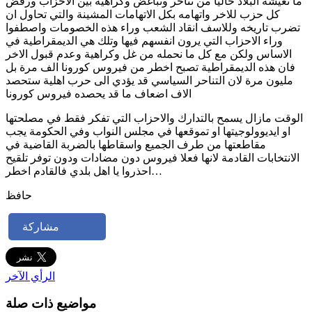
ما تعيشه البلاد حاليا من تناحر وتباغض وكراهية بين الاحزاب ورفض
كل حزب للاخر واتهامه بكل الاتهامات المشينة والتي تحاول ان
تضرب تاريخه وللاسف انقاد الشعب وراء هذه الخصومات واصطفوا
وراء الاحزاب التي يرون انفسهم فيها وتلك هي الديمقراطية في
الاساس ولكن مع كل ما نحمله من غل وكراهية وعدم قبول الاخر
فان هذه الديمقراطية تصبح اخطر من فيروس كورونا الف مرة بل
مليون مرة لان التناحر السياسي قد يؤدي الى حرب اهلية ستحصد
الاف اضعاف ما قد يحصده فيروس كورونا
الوقت مازال يسمح بالتدارك والاحزاب التي تفكر فقط في مصلحتها
او ايديوولوجيتها او تموقعها في مجلس النواب وفي الحكومة يجب
مقاطعتها من طرف الجميع واسقاطها بالضربة القاضية في
الانتخابات القادمة لانها فعلا فيروس دون مضادات ودون توفر تلقيح
…احذروا يا اهل بلدي فالقادم اخطر
حافظ
مشاركة
الرأي الآخر
مواضيع ذات صلة