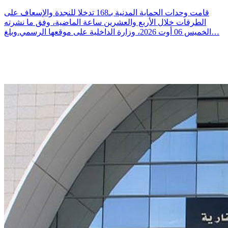
قامت وحدات الحماية المدنية بـ168 تدخلا للنجدة والإسعاف على
الطرقات خلال الأربع والعشرين ساعة الماضية، وفق ما نشرته
الخميس 06 أوت 2026، وزارة الداخلية على موقعها الرسمي.وبلغ…