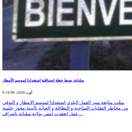
سليانة: ضبط خطة استباقية استعدادا لموسم الأمطار
6 أوت 2026، 14:00
مثلت متابعة سير العمل البلدي استعدادا لموسم الامطار و التوقي
من مخاطر التقلبات المناخية و النظافة و العناية بالبيئة محور جلسة
عمل انعقدت امس بولاية سليانة باشراف…