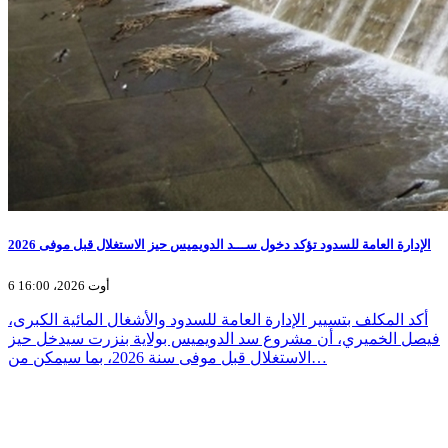
الإدارة العامة للسدود تؤكد دخول ســـد الدويميس حيز الاستغلال قبل موفى 2026
6 أوت 2026، 16:00
أكد المكلف بتسيير الإدارة العامة للسدود والأشغال المائية الكبرى،
فيصل الخميري، أن مشروع سد الدويميس بولاية بنزرت سيدخل حيز
الاستغلال قبل موفى سنة 2026، بما سيمكن من…