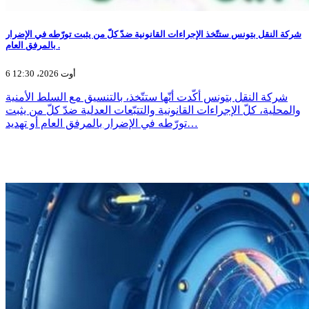
شركة النقل بتونس ستتّخذ الإجراءات القانونية ضدّ كلّ من يثبت تورّطه في الإضرار
بالمرفق العام .
6 أوت 2026، 12:30
شركة النقل بتونس أكّدت أنّها ستتّخذ، بالتنسيق مع السلط الأمنية
والمحلية، كلّ الإجراءات القانونية والتتبّعات العدلية ضدّ كلّ من يثبت
تورّطه في الإضرار بالمرفق العام أو تهديد…