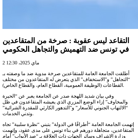
التقاعد ليس عقوبة : صرخة من المتقاعدين
في تونس ضد التهميش والتجاهل الحكومي
2 ماي 2025، 12:30
أطلقت الجامعة العامة للمتقاعدين صرخة مدوية ضد ما وصفته بـ
“التجاهل” و”الاستخفاف” الذي يتعرض له المتقاعدون من مختلف
القطاعات (الوظيفة العمومية، القطاع العام، والقطاع الخاص).
وفي بيان شديد اللهجة صدر عن الجامعة يعبر عن “الحيرة
والمخاوف” إزاء الوضع المزري الذي يعيشه المتقاعدون في ظل
“الالتهاب الجنوني للأسعار” و”التدهور الكارثي للمقدرة الشرائية”
وتدني الخدمات.
إتهمت الجامعة العامة “أطرافًا في الدولة” بتبني “نظرة سلبية” تجاه
المتقاعدين، متجاهلة دورهم في بناء تونس على مدى عقود، وإتهمت
وزارة الإشراف وسائر الجهات ذات العلاقة بـ “صد الأبواب” أمام