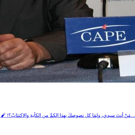
ولِمَا كل نصوصكَ بهذا الكمِّ من الكآبةِ والإكتئابْ؟! 🧨 أنا الراحل دوما، والمسافر دوما، لا وطنَ لي، لا مقرَّ لي، لا حضنَ لي…