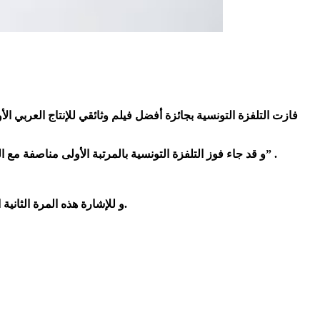
فازت التلفزة التونسية بجائزة أفضل فيلم وثائقي للإنتاج العربي ال
و قد جاء فوز التلفزة التونسية بالمرتبة الأولى مناصفة مع التلفزيون الاسباني بفيلم “قناع الحياة” للمخرجة فادية بن هندة ضمن محور الصيغة العاشرة تحت عنوان “سلطة الفن…الإبداع من أجل التغيير” .
و للإشارة هذه المرة الثانية التي تتوج فيها التلفزة التونسية بالجائزة الأولى في هذا الصنف من الإنتاج بعد فوزها سنة 2016 بفيلم “بابور” من إعداد و إخراج المخرجة نفسها.