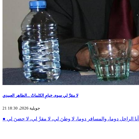
لا مقرَّ لي سوى خيامِ الكلماتْ ...الطاهر العبيدي
21 جويلية 2026، 18:30