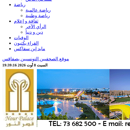
رياضة
رياضة عالمية
رياضة وطنية
ثقافة و إعلام
الرأي الآخر
دين و دنيا
الوفيات
القراء يكتبون
مايد إين سفاكس
موقع الصحفيين التونسيين بصفاقس
السبت 8 أوت 2026 19:39:18