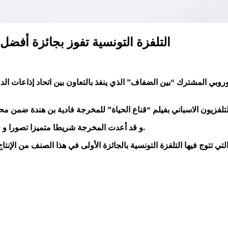
التلفزة التونسية تفوز بجائزة أفضل 
أوروبي المشترك “بين الضفاف” الذي ينفذ بالتعاون بين اتحاد إذاعات الد
و قد أعدت المخرجة شريطا متميزا تصورا و جودة و إخراجا أهلها للتتويج من خلال تقييم الخبراء العرب و الأوروبيين.