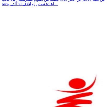
إعادة تصدير أو إتلاف 30 ألف و648…