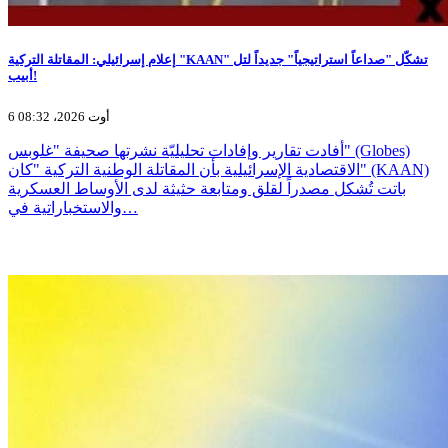
إعلام إسرائيلي: المقاتلة التركية "KAAN" تشكّل "صداعاً استراتيجياً" جديداً لتل
أبيب!
6 أوت 2026، 08:32
أفادت تقارير وإفادات تحليليّة نشرتها صحيفة "غلوبس" (Globes)
الاقتصادية الإسرائيلية بأن المقاتلة الوطنية التركية "كان" (KAAN)
باتت تُشكل مصدراً لقلق ومتابعة حثيثة لدى الأوساط العسكرية
والاستخباراتية في…