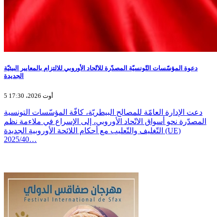
دعوة المؤسّسات التّونسيّة المصدّرة للاتّحاد الأوروبي للالتزام بالمعايير البيئيّة
الجديدة
5 أوت 2026، 17:30
دعت الإدارة العامّة للمصالح البيطريّة، كافّة المؤسّسات التونسية
المصدّرة نحو أسواق الاتّحاد الأوروبي، إلى الإسراع في ملاءمة نظم
التّغليف والتّعليب مع أحكام اللائحة الأوروبية الجديدة (UE)
2025/40…