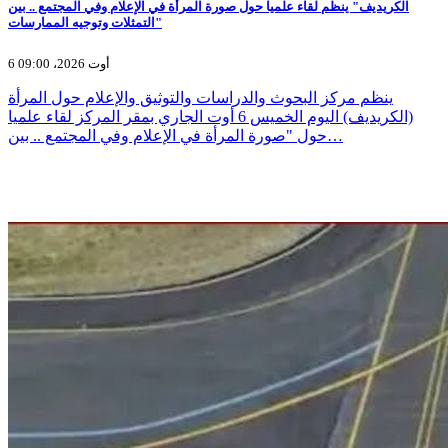
الكريديف" ينظم لقاء علميا حول صورة المرأة في الإعلام وفي المجتمع .. بين
التمثلات وتوجيه الممارسات"
6 أوت 2026، 09:00
ينظم مركز البحوث والدراسات والتوثيق والإعلام حول المرأة
(الكريديف) اليوم الخميس 6 أوت الجاري بمقر المركز لقاء علميا
حول "صورة المرأة في الإعلام وفي المجتمع .. بين…