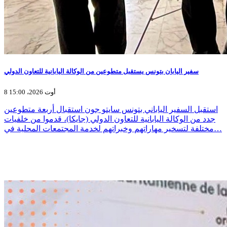
سفير اليابان بتونس يستقبل متطوعين من الوكالة اليابانية للتعاون الدولي
8 أوت 2026، 15:00
استقبل السفير الياباني بتونس سايتو جون استقبال أربعة متطوعين
جدد من الوكالة اليابانية للتعاون الدولي (جايكا)، قدموا من خلفيات
مختلفة لتسخير مهاراتهم وخبراتهم لخدمة المجتمعات المحلية في…