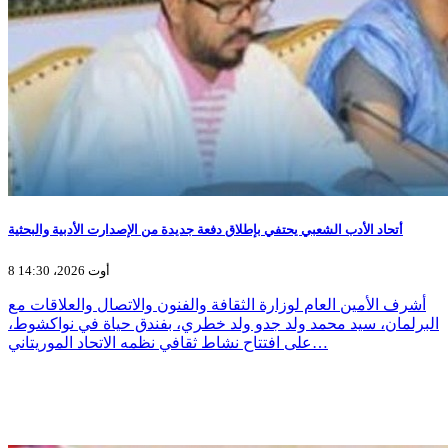
أتحاد الأدب الشعبي يحتفي بإطلاق دفعة جديدة من الإصدارت الأدبية والبحثية
8 أوت 2026، 14:30
أشرف الأمين العام لوزارة الثقافة والفنون والاتصال والعلاقات مع
البرلمان، سيد محمد ولد جدو ولد خطري، بفندق حياة في نواكشوط،
على افتتاح نشاط ثقافي نظمه الاتحاد الموريتاني…