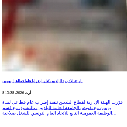
الهيئة الإدارية للبلديين تُعلن إضرابا عاما قطاعيا بيومين
8 أوت 2026، 13:28
قرّرت الهيئة الإدارية لقطاع البلديين تنفيذ إضراب عام قطاعي لمدة
يومين مع تفويض الجامعة العامة للبلديين، بالتنسيق مع قسم
الوظيفة العمومية التابع للاتحاد العام التونسي للشغل صلاحية…