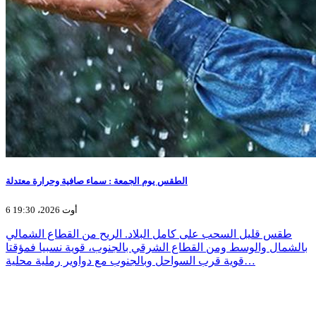
الطقس يوم الجمعة : سماء صافية وحرارة معتدلة
6 أوت 2026، 19:30
طقس قليل السحب على كامل البلاد. الريح من القطاع الشمالي
بالشمال والوسط ومن القطاع الشرقي بالجنوب، قوية نسبيا فمؤقتا
قوية قرب السواحل وبالجنوب مع دواوير رملية محلية…