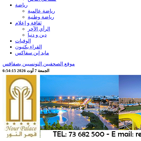
رياضة
رياضة عالمية
رياضة وطنية
ثقافة و إعلام
الرأي الآخر
دين و دنيا
الوفيات
القراء يكتبون
مايد إين سفاكس
موقع الصحفيين التونسيين بصفاقس
الجمعة 7 أوت 2026 6:54:17