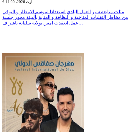
6 أوت 2026، 14:00
مثلت متابعة سير العمل البلدي استعدادا لموسم الامطار و التوقي
من مخاطر التقلبات المناخية و النظافة و العناية بالبيئة محور جلسة
عمل انعقدت امس بولاية سليانة باشراف…