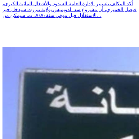
أكد المكلف بتسيير الإدارة العامة للسدود والأشغال المائية الكبرى،
فيصل الخميري، أن مشروع سد الدويميس بولاية بنزرت سيدخل حيز
الاستغلال قبل موفى سنة 2026، بما سيمكن من…