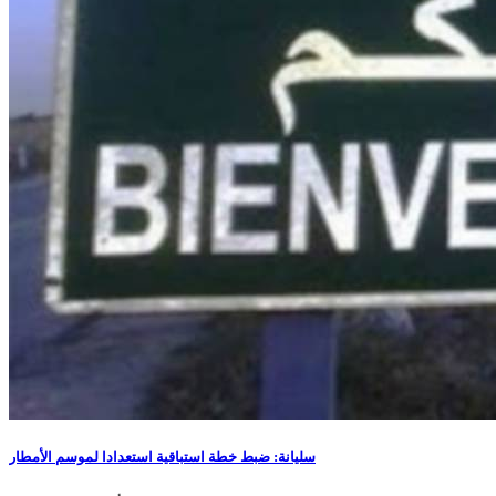
سليانة: ضبط خطة استباقية استعدادا لموسم الأمطار