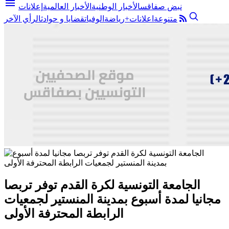
menu
نبض صفاقس
الأخبار الوطنية
الأخبار العالمية
إعلانات
متنوعة
اعلانات+
رياضة
الوفيات
قضايا و حوادث
الرأي الآخر
الجامعة التونسية لكرة القدم توفر تربصا
مجانيا لمدة أسبوع بمدينة المنستير لجمعيات
الرابطة المحترفة الأولى