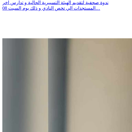
ندوة صحفية لتقديم الهيئة التسييرية الحالية و تدارس اخر
المستجدات الي تخص النادي و ذلك يوم السبت 08…