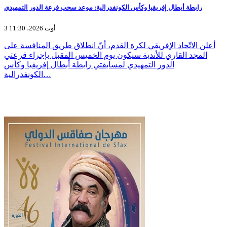
رابطة أبطال إفريقيا وكأس الكونفدرالية: موعد سحب قرعة الدور التمهيدي
3 أوت 2026، 11:30
أعلن الاتّحاد الإفريقي لكرة القدم، أنّ انطلاق طريق المنافسة على
المجد القاري للأندية سيكون يوم الخميس المقبل بإجراء قرعتي
الدور التمهيدي لمسابقتي رابطة أبطال إفريقيا وكأس
الكونفدرالية…