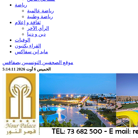
رياضة
رياضة عالمية
رياضة وطنية
ثقافة و إعلام
الرأي الآخر
دين و دنيا
الوفيات
القراء يكتبون
مايد إين سفاكس
موقع الصحفيين التونسيين بصفاقس
الخميس 6 أوت 2026 5:14:13