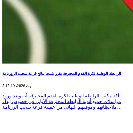
الرابطة الوطنية لكرة القدم المحترفة تقرر تثبيت نتائج قرعة سحب الروزنامة
5 أوت 2026، 17:10
أكد مكتب الرابطة الوطنية لكرة القدم المحترفة أنه وبعد ورود
مراسلات جميع أندية الرابطة المحترفة الأولى في خصوص إبداء
ملاحظاتهم وموقفهم النهائي من عملية قرعة سحب الرزنامة…