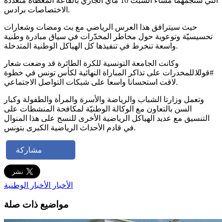
التي ستجمهما مساء السبت 10 ماي الجاري بالقاعة المغطاة متعدّدة
الاختصاصات برادس.
حيث سيترافق هذا العرس الرياضي مع بث ومضات وشعارات
تحسيسيّة وتوعوية حول مخاطر المخدّرات في سياق مبادرة وطنية
واسعة تنخرط في تنفيذها كل الهياكل الوطنية المتدخلة.
وكانت الجامعة التونسية للكرة الطائرة قد وضعت شعار
#قول
لا
للمخدرات على تذاكر المباراة النهائية لكأس تونس في خطوة
لاقت استحسانا واسعا على شبكات التواصل الاجتماعي.
وتعمل وزارتا الشباب والرياضة والأسرة والمرأة والطفولة وكبار
السن بالتعاون مع الوكالة الوطنيّة لمكافحة المنشطات على
التنسيق مع عديد الهياكل الرياضية الأخرى للنسج على هذا المنوال
في قادم الأحداث الرياضية الكبرى بتونس.
مشاركة
الأخبار
الأخبار الوطنية
مواضيع ذات صلة