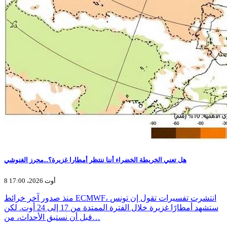
هل تعني الخريطة الخضراء أننا ننتظر أمطارا غزيرة؟...محرز الغنوشي
8 أوت 2026، 17:00
منذ صدور آخر خرائط ECMWF، انتشرت تفسيرات تقول إن تونس
ستشهد أمطارًا غزيرة خلال الفترة الممتدة من 17 إلى 24 أوت. لكن
قبل أن نستبق الأحداث، من…