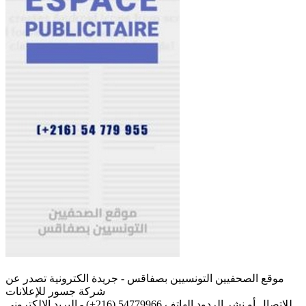
موقع الصحفيين التونسيين بصفاقس - جريدة الكترونية تصدر عن
شركة جسور للإعلانات
للإتصال أو نشر الردود الهاتف 54779966 (216+) - البريد الإلكتروني