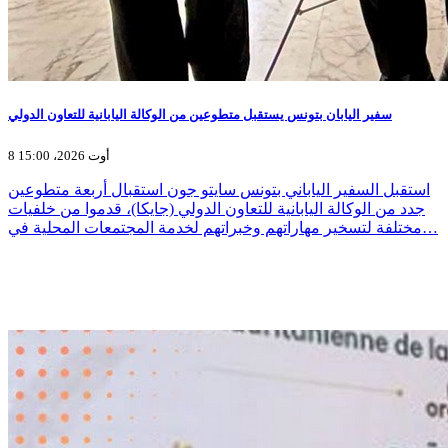
سفير اليابان بتونس يستقبل متطوعين من الوكالة اليابانية للتعاون الدولي
8 أوت 2026، 15:00
استقبل السفير الياباني بتونس سايتو جون استقبال أربعة متطوعين
جدد من الوكالة اليابانية للتعاون الدولي (جايكا)، قدموا من خلفيات
مختلفة لتسخير مهاراتهم وخبراتهم لخدمة المجتمعات المحلية في…