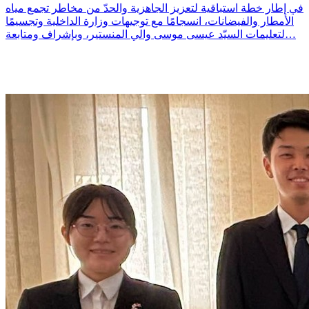
في إطار خطة استباقية لتعزيز الجاهزية والحدّ من مخاطر تجمع مياه
الأمطار والفيضانات، انسجامًا مع توجيهات وزارة الداخلية وتجسيمًا
لتعليمات السيّد عيسى موسى والي المنستير، وبإشراف ومتابعة…