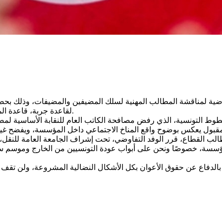
ضية لمناقشة المطالب المهنية لسلك المضيفين والمضيفات، وذلك بحضور 
لقاعدة جربة، قاعدة المنستير، وقاعدة تونس، إلى جانب الفرع الجامعي للنقل بجهة المنستير.
ط التونسية، الذي رفض مصافحة الكاتب العام للنقابة الأساسية لمضيفي
لب القطاع، قرر الوفد التفاوضي، تحت إشراف الجامعة العامة للنقل، 
 المؤسسة، خصوصًا ونحن على أبواب عودة التونسيين من الخارج وموسم
زامها بالدفاع عن حقوق الأعوان بكل الأشكال النضالية المشروعة، ولن ت