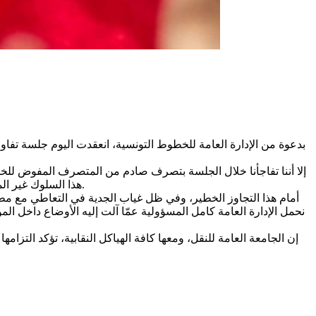
بدعوة من الإدارة العامة للخطوط التونسية، انعقدت اليوم جلسة تفاو
إلا أننا تفاجأنا خلال الجلسة بتصرف صادم من المتصرف المفوض للخطو
هذا السلوك غير المقبول يعكس بوضوح واقع المناخ الاجتماعي داخل المؤسسة، ويفضح غياب الحدّ الأدنى من الاحترام والتعامل المسؤول مع الشريك الاجتماعي.
أمام هذا التجاوز الخطير، وفي ظل غياب الجدية في التعاطي مع مطا
نحمل الإدارة العامة كامل المسؤولية عمّا آلت إليه الأوضاع داخل
إن الجامعة العامة للنقل، ومعها كافة الهياكل النقابية، تؤكد الت