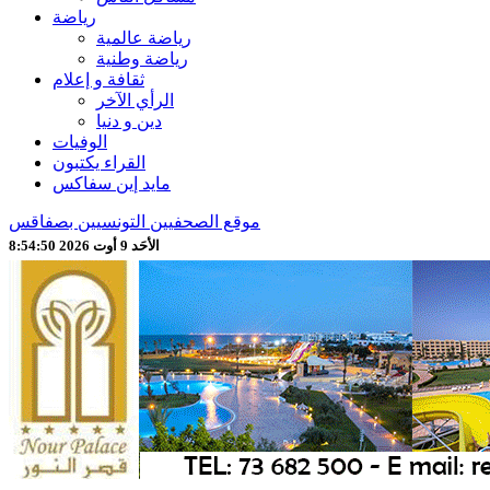
رياضة
رياضة عالمية
رياضة وطنية
ثقافة و إعلام
الرأي الآخر
دين و دنيا
الوفيات
القراء يكتبون
مايد إين سفاكس
موقع الصحفيين التونسيين بصفاقس
الأحَد 9 أوت 2026 8:54:52