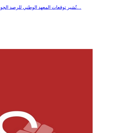
تُشير توقعات المعهد الوطني للرصد الجوي إلى تراجع طفيف جداً في درجات الحرارة يوم الأربعاء 22 جويلية 2026 خاصة بالمناطق الساحلية، مع استمرار الطقس شديد الحرارة بأغلب…