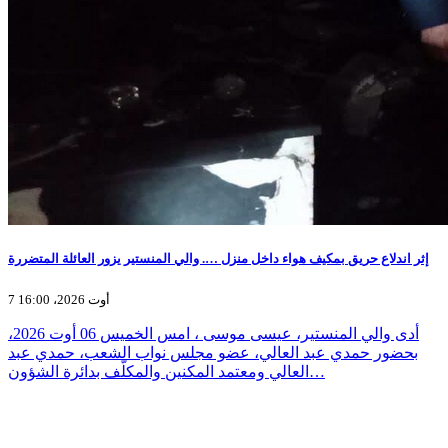
إثر اندلاع حريق بمكيف هواء داخل منزل …. والي المنستير يزور العائلة المتضررة
7 أوت 2026، 16:00
أدى والي المنستير، عيسى موسى ، امس الخميس 06 أوت 2026،
بحضور حمدي عبد العالي، عضو مجلس نواب الشعب، حمدي عبد
العالي ومعتمد المكنين والمكلّف بدائرة الشؤون…