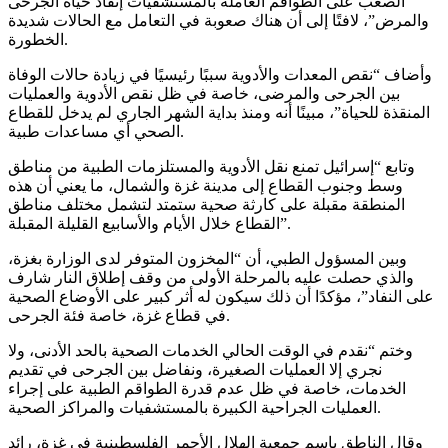
الصعب على الطواقم العاملة بالمستشفيات إنقاذ حياة الجرحى
والمرض”، لافتًا إلى أن هناك صعوبة في التعامل مع الحالات شديدة
الخطورة.
وأضاف “نقص المعدات والأدوية سببًا رئيسيًا في زيادة حالات الوفاة
بين الجرحى والمرضى، خاصة في ظل نقص الأدوية والعمليات
المنقذة للحياة”، مبينًا أنه ومنذ بداية الشهر الجاري لم يدخل للقطاع
الصحي أي مساعدات طبية.
وتابع “إسرائيل تمنع نقل الأدوية والمستلزمات الطبية من مناطق
وسط وجنوب القطاع إلى مدينة غزة والشمال، ما يعني أن هذه
المنطقة مقبلة على كارثة صحية ستمتد لتشمل مختلف مناطق
القطاع خلال الأيام والأسابيع القليلة المقبلة”.
وبين المسؤول الطبي، أن “المخزون المتوفر لدى الوزارة بغزة،
والذي حصلت عليه بالمرحلة الأولى من وقف إطلاق النار شارف
على النفاد”، مؤكدًا أن ذلك سيكون له أثر كبير على الأوضاع الصحية
في قطاع غزة، خاصة فئة الجرحى.
وختم “نقدم في الوقت الحالي الخدمات الصحية بالحد الأدنى، ولا
نجري إلا العمليات الصغيرة، ونفاضل بين الجرحى في تقديم
الخدمات، خاصة في ظل عدم قدرة الطواقم الطبية على إجراء
العمليات الجراحية الكبيرة بالمستشفيات والمراكز الصحية.
وقال الناطق باسم جمعية الهلال الأحمر الفلسطينية في غزة، رائد