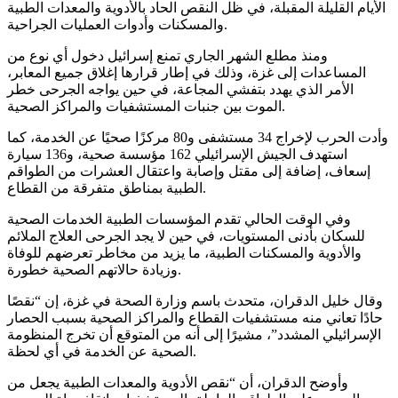
الأيام القليلة المقبلة، في ظل النقص الحاد بالأدوية والمعدات الطبية
والمسكنات وأدوات العمليات الجراحية.
ومنذ مطلع الشهر الجاري تمنع إسرائيل دخول أي نوع من
المساعدات إلى غزة، وذلك في إطار قرارها إغلاق جميع المعابر،
الأمر الذي يهدد بتفشي المجاعة، في حين يواجه الجرحى خطر
الموت بين جنبات المستشفيات والمراكز الصحية.
وأدت الحرب لإخراج 34 مستشفى و80 مركزًا صحيًا عن الخدمة، كما
استهدف الجيش الإسرائيلي 162 مؤسسة صحية، و136 سيارة
إسعاف، إضافة إلى مقتل وإصابة واعتقال العشرات من الطواقم
الطبية بمناطق متفرقة من القطاع.
وفي الوقت الحالي تقدم المؤسسات الطبية الخدمات الصحية
للسكان بأدنى المستويات، في حين لا يجد الجرحى العلاج الملائم
والأدوية والمسكنات الطبية، ما يزيد من مخاطر تعرضهم للوفاة
وزيادة حالاتهم الصحية خطورة.
وقال خليل الدقران، متحدث باسم وزارة الصحة في غزة، إن “نقصًا
حادًا تعاني منه مستشفيات القطاع والمراكز الصحية بسبب الحصار
الإسرائيلي المشدد”، مشيرًا إلى أنه من المتوقع أن تخرج المنظومة
الصحية عن الخدمة في أي لحظة.
وأوضح الدقران، أن “نقص الأدوية والمعدات الطبية يجعل من