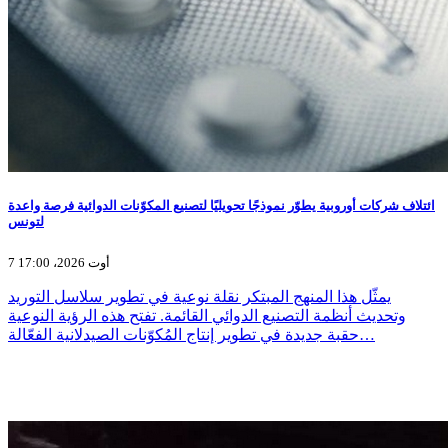
ائتلاف شركات أوروبية يطوّر نموذجًا تحويليًا لتصنيع المكوّنات الدوائية فرصة واعدة
لتونس
7 أوت 2026، 17:00
يمثّل هذا المنهج المبتكر نقلة نوعية في تطوير سلاسل التوريد
وتحديث أنظمة التصنيع الدوائي القائمة. تفتح هذه الرؤية النوعية
حقبة جديدة في تطوير إنتاج المُكوّنات الصيدلانية الفعّالة…