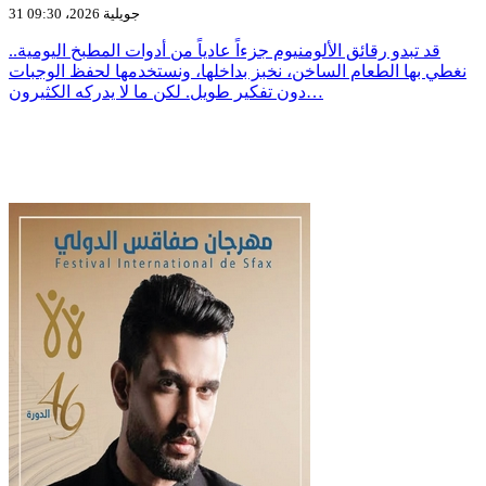
31 جويلية 2026، 09:30
قد تبدو رقائق الألومنيوم جزءاً عادياً من أدوات المطبخ اليومية..
نغطي بها الطعام الساخن، نخبز بداخلها، ونستخدمها لحفظ الوجبات
دون تفكير طويل. لكن ما لا يدركه الكثيرون…