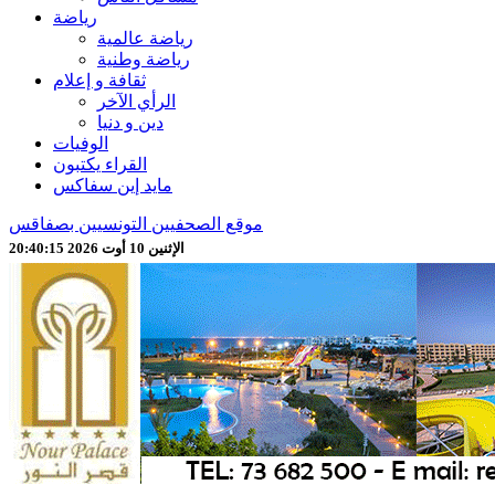
رياضة
رياضة عالمية
رياضة وطنية
ثقافة و إعلام
الرأي الآخر
دين و دنيا
الوفيات
القراء يكتبون
مايد إين سفاكس
موقع الصحفيين التونسيين بصفاقس
الإثنين 10 أوت 2026 20:40:17