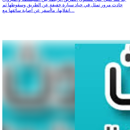
حادث مرور تمثل في حياد سيارة خفيفة عن الطريق وسقوطها ثم
انقلابها، ماأسفر عن اصابة سائقها مع…