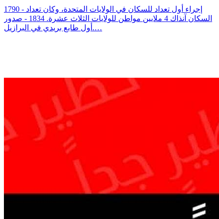
1790 - إجراء أول تعداد للسكان في الولايات المتحدة، وكان تعداد
السكان آنذاك 4 ملايين مواطن للولايات الثلاث عشرة. 1834 - صدور
أول طابع بريدي في البرازيل.…