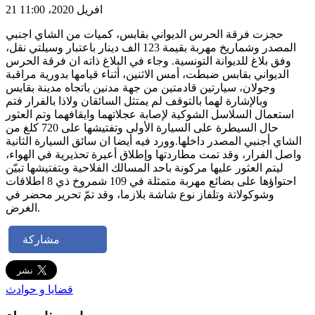
21 افريل 2020، 11:00
حجزت فرقة الحرس الديواني بقابس، كميات من الشاي اجنبي
المصدر وشماريخ مهربة بقيمة 123 الف دينار باعتبار وسيلتي نقل،
وفق بلاغ للديوانة التونسية. وجاء في البلاغ ذاته ان فرقة الحرس
الديواني بقابس ضبطت، أمس الاثنين، أثناء قيامها بدورية مراقبة
وجولان، سيارتين قادمتين من جهة مدنين باتجاه مدينة بقابس
وبالإشارة لهما بالتوقف لم يمتثل السائقان ولاذا بالفرار فتم
استعمال السلاسل الشوكية لإصابة عجلاتهما وايقافهما وتم العثور
حال السيطرة على السيارة الأولى وتفتيشها على 720 كلغ من
الشاي أجنبي المصدر داخلها.وورد فيه أيضا ان سائق السيارة الثانية
واصل الفرار، وقد تمت مطاردتها وإطلاق أعيرة تحذيرية في الهواء،
ليتم العثور عليها مركونة باحد المسالك الفلاحية وبتفتيشها تبيّن
احتواؤها على بضائع مهربة متمثلة في 109 شمروخ ذي 8 اطلاقات
وشوكولاتة وتلفاز نوع شاشة بلازما، وقد تمّ تحرير محضر في
الغرض.
مشاركة
قضايا و حوادث