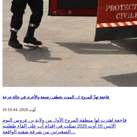
فاجعة تهزّ المروج 1... الموت يخطف رضيعة والأخرى في حالة حرجة
10 أوت 2026، 16:44
فاجعة اهتزت لها منطقة المروج الأول من ولاية بن عروس اليوم
الاثنين 10 أوت 2026 تمثلت في إقدام أب على إلقاء طفلتيه
الصغيرتين من شرفة شقته الواقعة…