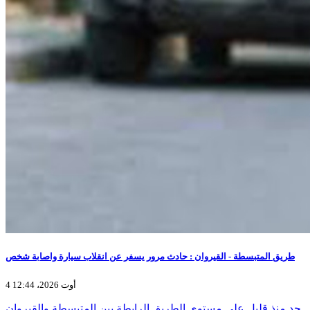
طريق المتبسطة - القيروان : حادث مرور يسفر عن انقلاب سيارة واصابة شخص
4 أوت 2026، 12:44
جد منذ قليل على مستوى الطريق الرابطة بين المتبسطة والقيروان