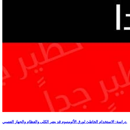
دراسة: الاستخدام الخاطئ لورق الألومنيوم قد يضر الكلى والعظام والجهاز العصبي.