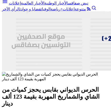
menu
نبض صفاقس
الأخبار الوطنية
الأخبار العالمية
إعلانات
متنوعة
اعلانات+
رياضة
الوفيات
قضايا و حوادث
الرأي الآخر
الحرس الديواني بقابس يحجز كميات من
الشاي والشماريخ المهربة بقيمة 123 ألف
دينار