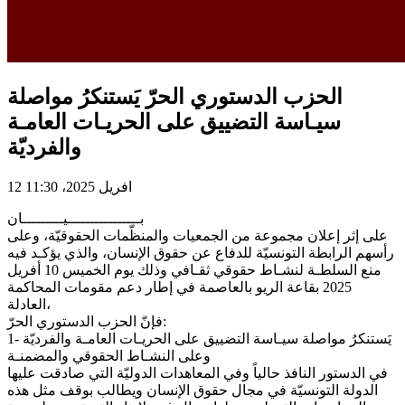
الحزب الدستوري الحرّ يَستنكرُ مواصلة
سيـاسة التضييق على الحريـات العامـة
والفرديّة
12 افريل 2025، 11:30
بــــــــــــــــيـــــــــان
على إثر إعلان مجموعة من الجمعيات والمنظّمات الحقوقيّة، وعلى
رأسهم الرابطة التونسيّة للدفاع عن حقوق الإنسان، والذي يؤكـد فيه
منع السلطـة لنشـاط حقوقي ثقـافي وذلك يوم الخميس 10 أفريل
2025 بقاعة الريو بالعاصمة في إطار دعم مقومات المحاكمة
العادلة،
فإنّ الحزب الدستوري الحرّ:
1- يَستنكرُ مواصلة سيـاسة التضييق على الحريـات العامـة والفرديّة
وعلى النشـاط الحقوقي والمضمنـة
في الدستور النافذ حالياً وفي المعاهدات الدوليّة التي صادقت عليها
الدولة التونسيّة في مجال حقوق الإنسان ويطالب بوقف مثل هذه