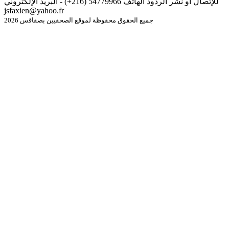
للإتصال أو نشر الردود الهاتف 54779966 (216+) - البريد الإلكتروني
jsfaxien@yahoo.fr
جميع الحقوق محفوظة لموقع الصحفيين بصفاقس 2026