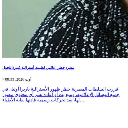
مصر: حظر إعلامي لطبيبة أسترالية مُثيرة للجدل
7 أوت 2026، 08:33
قررت السلطات المصرية حظر ظهور الأسترالية باربرا أونيل في
جميع الوسائل الإعلامية، ومنع بث أو إعادة نشر أي محتوى مصور
لها، بعد تحركات رسمية قادتها نقابة الأطباء…