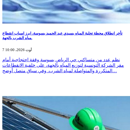
تأخر انطلاق محطة تحلية المياه بسيدي عبد الحميد بسوسة، ابرز اسباب انقطاع
مياه الشرب بالجهة.
7 أوت 2026، 10:00
نظم عدد من متساكني حي الرياض بسوسة وقفة احتجاجية أمام
مقر الشركة التونسية لتوزيع المياه بالجهة، على خلفية الانقطاعات
المتكررة والمتواصلة لمياه الشرب. وفي سياق متصل أوضح…