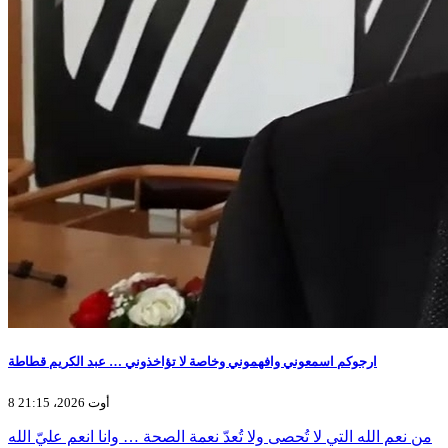
ارجوكم اسمعوني وافهموني وخاصة لا تؤاخذوني … عبد الكريم قطاطة
8 أوت 2026، 21:15
من نعم الله التي لا تُحصى ولا تُعدّ نعمة الصحة … وانا انعم عليّ الله