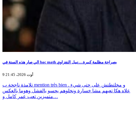
الي صار هذه السنة في bac math بصراحة مظلمة كبيرة.....نبيل النفزاوي
9 أوت 2026، 21:45
تلامذة ناجحة ب mention très bien و مخلتطتش على حتى شيء .
علاه هكا تعبهم مشا خسارة ونخلوهم يحسو بالفشل وهوما بالعكس
متميزين تعب عمر كامل و…