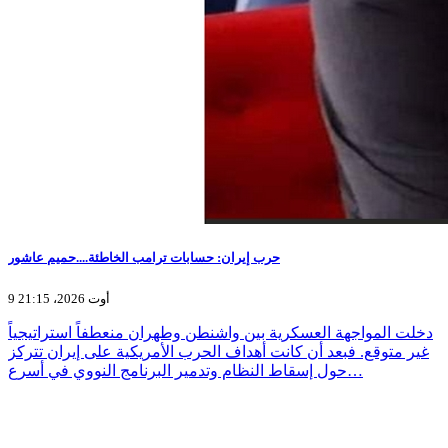
حرب إيران: حسابات ترامب الخاطئة....حميم عاشور
9 أوت 2026، 21:15
دخلت المواجهة العسكرية بين واشنطن وطهران منعطفاً استراتيجياً
غير متوقع. فبعد أن كانت أهداف الحرب الأمريكية على إيران تتركز
حول إسقاط النظام وتدمير البرنامج النووي في أسرع…