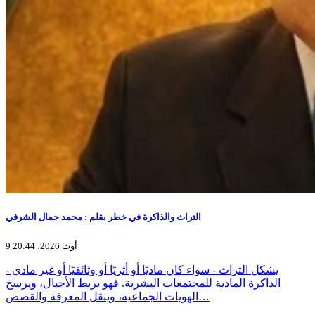
التراث والذاكرة في خطر بقلم : محمد جمال الشرفي
9 أوت 2026، 20:44
يشكل التراث - سواء كان ماديًا أو أثريًا أو وثائقيًا أو غير مادي -
الذاكرة المادية للمجتمعات البشرية. فهو يربط الأجيال، ويرسخ
الهويات الجماعية، وينقل المعرفة والقصص…