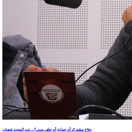
دفاع مشترك أم حماية أم حلف سني؟....عبد المجيد شعبان