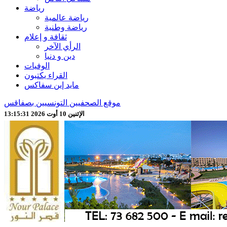
رياضة
رياضة عالمية
رياضة وطنية
ثقافة و إعلام
الرأي الآخر
دين و دنيا
الوفيات
القراء يكتبون
مايد إين سفاكس
موقع الصحفيين التونسيين بصفاقس
الإثنين 10 أوت 2026 13:15:33