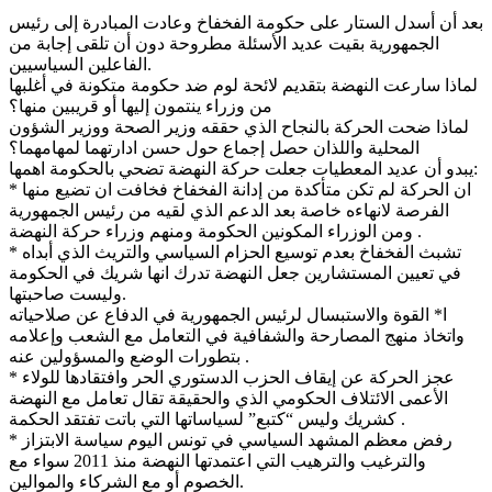
بعد أن أسدل الستار على حكومة الفخفاخ وعادت المبادرة إلى رئيس
الجمهورية بقيت عديد الأسئلة مطروحة دون أن تلقى إجابة من
الفاعلين السياسيين.
لماذا سارعت النهضة بتقديم لائحة لوم ضد حكومة متكونة في أغلبها
من وزراء ينتمون إليها أو قريبين منها؟
لماذا ضحت الحركة بالنجاح الذي حققه وزير الصحة ووزير الشؤون
المحلية واللذان حصل إجماع حول حسن ادارتهما لمهامهما؟
يبدو أن عديد المعطيات جعلت حركة النهضة تضحي بالحكومة اهمها:
* ان الحركة لم تكن متأكدة من إدانة الفخفاخ فخافت ان تضيع منها
الفرصة لانهاءه خاصة بعد الدعم الذي لقيه من رئيس الجمهورية
ومن الوزراء المكونين الحكومة ومنهم وزراء حركة النهضة .
* تشبث الفخفاخ بعدم توسيع الحزام السياسي والتريث الذي أبداه
في تعيين المستشارين جعل النهضة تدرك انها شريك في الحكومة
وليست صاحبتها.
ا* القوة والاستبسال لرئيس الجمهورية في الدفاع عن صلاحياته
واتخاذ منهج المصارحة والشفافية في التعامل مع الشعب وإعلامه
بتطورات الوضع والمسؤولين عنه .
* عجز الحركة عن إيقاف الحزب الدستوري الحر وافتقادها للولاء
الأعمى الائتلاف الحكومي الذي والحقيقة تقال تعامل مع النهضة
كشريك وليس “كتبع” لسياساتها التي باتت تفتقد الحكمة .
* رفض معظم المشهد السياسي في تونس اليوم سياسة الابتزاز
والترغيب والترهيب التي اعتمدتها النهضة منذ 2011 سواء مع
الخصوم أو مع الشركاء والموالين.