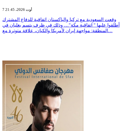
7 أوت 2026، 21:45
وقعت السعودية مع تركيا والباكستان اتفاقية للدفاع المشترك
أطلقوا عليها " اتفاقية مكة"… وذلك في ظرف يتسم بغليان في
المنطقة: مواجهة إيران لأمريكا والكيان، علاقة متوترة مع…