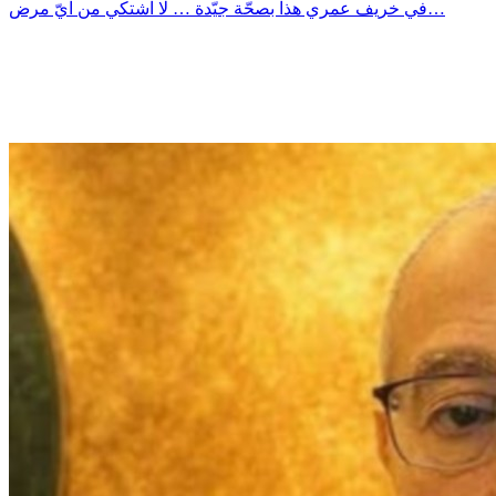
في خريف عمري هذا بصحّة جيّدة … لا اشتكي من ايّ مرض…