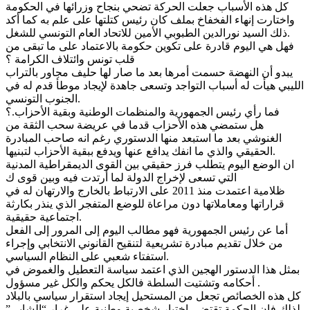
كل هذه الأسباب جعلت الحركة تضحي بنجاح وزرائها في الحكومة
واختارت إنهاء الفخفاخ بملف كان رئيس كتلتها على علم به كما أكد
ذلك السيد نورالدين الطبوبي الأمين للاتحاد العام التونسي للشغل.
فهل هي اليوم قادرة على تكوين حكومة بالاعتماد على ما تبقى من
قلب تونس وائتلاف الكرامة ؟
يبدو أن النهضة حسمت أمرها بعد ما صار لها حليف مجاور بالتراب
الليبي هيأت له أسباب التواجد وتسعى جاهدة لإيجاد موطأ قدم له في
الجنوب التونسي.
فما رأي رئيس الجمهورية والمنظمات الوطنية وبقية الأحزاب.؟
هل ستمضي هذه الأحزاب قدما في عريضة سحب الثقة من
الغنوشي بعد ما استبعد منها الدستوري رغم انه صاحب المبادرة
الحقيقي والذي ما انفك يدافع عنها ويدفع ببقية الأحزاب لتبنيها.
ان الوضع اليوم يتطلب فرز حقيقي بين القوى الديمقراطية المدنية
التي تسعى لإخراج الدولة لما أرتدت فيه وبين قوى ك
ظلامية اعتمدت منذ 2011 على الارتباط بالخارج والارتهان له في
قراراتها ومعاملاتها دون مراعاة للوضع المتفجر الذي ينذر بكارثة
اجتماعية حقيقية.
أما عن رئيس الجمهورية فهو مطالب اليوم إلى المرور إلى الفعل
من خلال تقديم مبادرة تشريعية لتنقيح القانوني الانتخابي وإجراء
استفتاء شعبي على النظام السياسي.
بمثل هذا الدستور الهجين الذي اعتمد سياسة التعطيل والغموض في
أحكامه وتشتيت السلطة فالكل يحكم والكل غير مسؤول .
كل هذه الخصائص تجعل من المستحيل إيجاد استقرار سياسي بالبلاد
لذلك فإن الحكمة تقتضي اختيار شخصية وطنية على غرار “الشابي”