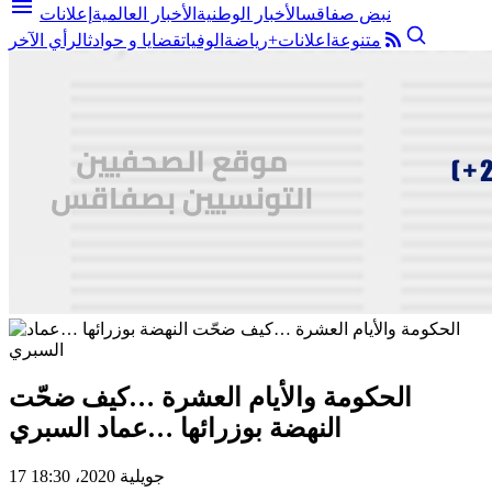
menu
نبض صفاقس
الأخبار الوطنية
الأخبار العالمية
إعلانات
متنوعة
اعلانات+
رياضة
الوفيات
قضايا و حوادث
الرأي الآخر
الحكومة والأيام العشرة …كيف ضحّت
النهضة بوزرائها …عماد السبري
17 جويلية 2020، 18:30