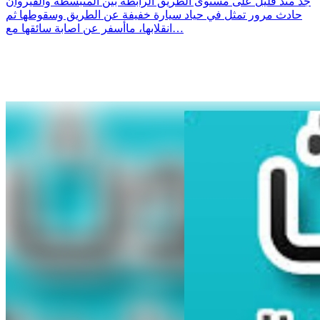
جد منذ قليل على مستوى الطريق الرابطة بين المتبسطة والقيروان
حادث مرور تمثل في حياد سيارة خفيفة عن الطريق وسقوطها ثم
انقلابها، ماأسفر عن اصابة سائقها مع…