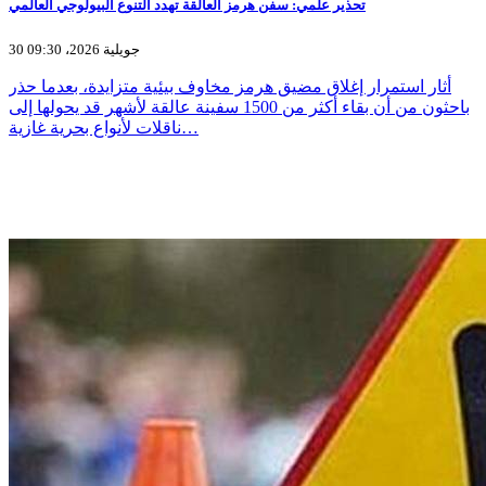
تحذير علمي: سفن هرمز العالقة تهدد التنوع البيولوجي العالمي
30 جويلية 2026، 09:30
أثار استمرار إغلاق مضيق هرمز مخاوف بيئية متزايدة، بعدما حذر
باحثون من أن بقاء أكثر من 1500 سفينة عالقة لأشهر قد يحولها إلى
ناقلات لأنواع بحرية غازية…