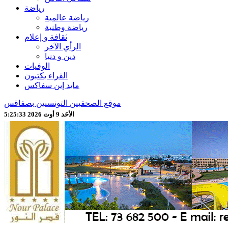
رياضة
رياضة عالمية
رياضة وطنية
ثقافة و إعلام
الرأي الآخر
دين و دنيا
الوفيات
القراء يكتبون
مايد إين سفاكس
موقع الصحفيين التونسيين بصفاقس
الأحَد 9 أوت 2026 5:25:35