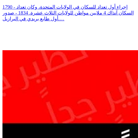
1790 - إجراء أول تعداد للسكان في الولايات المتحدة، وكان تعداد
السكان آنذاك 4 ملايين مواطن للولايات الثلاث عشرة. 1834 - صدور
أول طابع بريدي في البرازيل.…