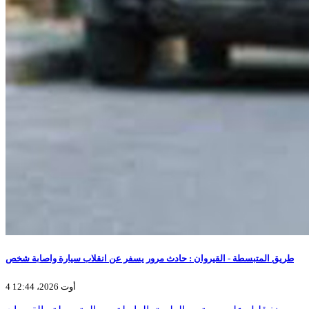
طريق المتبسطة - القيروان : حادث مرور يسفر عن انقلاب سيارة واصابة شخص
4 أوت 2026، 12:44