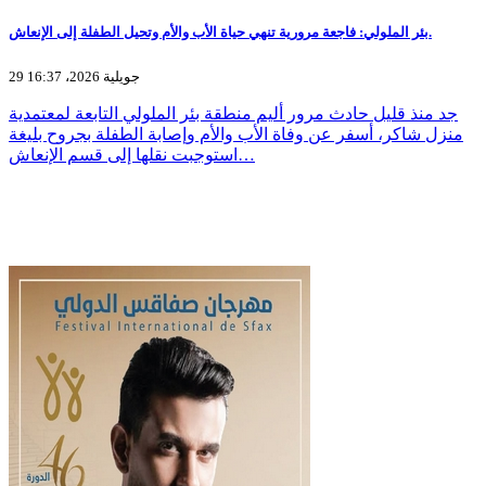
بئر الملولي: فاجعة مرورية تنهي حياة الأب والأم وتحيل الطفلة إلى الإنعاش.
29 جويلية 2026، 16:37
جد منذ قليل حادث مرور أليم منطقة بئر الملولي التابعة لمعتمدية
منزل شاكر، أسفر عن وفاة الأب والأم وإصابة الطفلة بجروح بليغة
استوجبت نقلها إلى قسم الإنعاش…