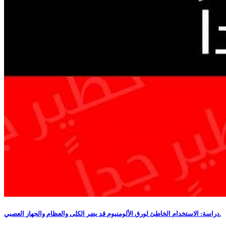
دراسة: الاستخدام الخاطئ لورق الألومنيوم قد يضر الكلى والعظام والجهاز العصبي.