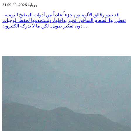
31 جويلية 2026، 09:30
قد تبدو رقائق الألومنيوم جزءاً عادياً من أدوات المطبخ اليومية..
نغطي بها الطعام الساخن، نخبز بداخلها، ونستخدمها لحفظ الوجبات
دون تفكير طويل. لكن ما لا يدركه الكثيرون…