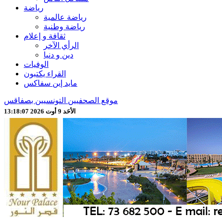
رياضة
رياضة عالمية
رياضة وطنية
ثقافة و إعلام
الرأي الآخر
دين و دنيا
الوفيات
القراء يكتبون
مايد إين سفاكس
موقع الصحفيين التونسيين بصفاقس
الأحَد 9 أوت 2026 13:18:09