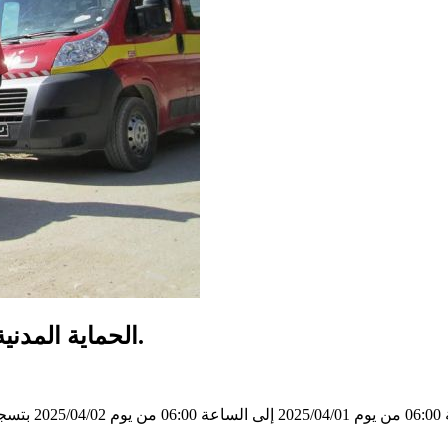
الحماية المدنية: تسجيل 299 تدخل خلال ال24 ساعة الفارطة.