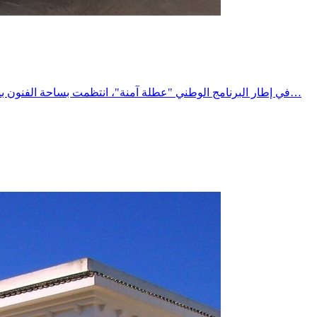
في إطار البرنامج الوطني "عطلة آمنة"، انتظمت بساحة الفنون بمدينة المتلوي حملة توعوية وتحسيسية لفائدة مستعملي الطريق، تحت إشراف السيد معتمد المتلوي، وبمشاركة مختلف الهياكل المتدخلة في…