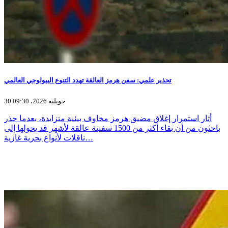
تحذير علمي: سفن هرمز العالقة تهدد التنوع البيولوجي العالمي
30 جويلية 2026، 09:30
أثار استمرار إغلاق مضيق هرمز مخاوف بيئية متزايدة، بعدما حذر
باحثون من أن بقاء أكثر من 1500 سفينة عالقة لأشهر قد يحولها إلى
ناقلات لأنواع بحرية غازية…