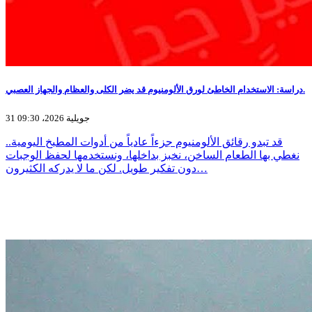
دراسة: الاستخدام الخاطئ لورق الألومنيوم قد يضر الكلى والعظام والجهاز العصبي.
31 جويلية 2026، 09:30
قد تبدو رقائق الألومنيوم جزءاً عادياً من أدوات المطبخ اليومية..
نغطي بها الطعام الساخن، نخبز بداخلها، ونستخدمها لحفظ الوجبات
دون تفكير طويل. لكن ما لا يدركه الكثيرون…