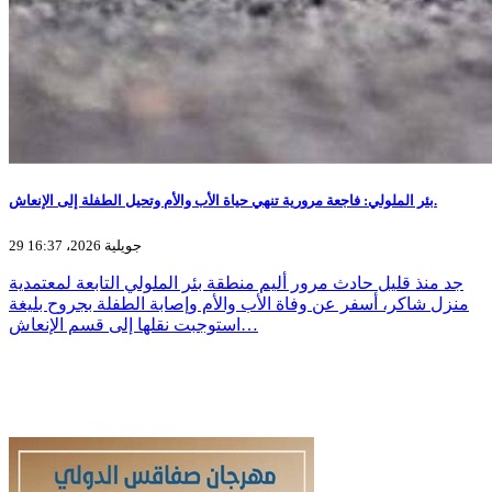
بئر الملولي: فاجعة مرورية تنهي حياة الأب والأم وتحيل الطفلة إلى الإنعاش.
29 جويلية 2026، 16:37
جد منذ قليل حادث مرور أليم منطقة بئر الملولي التابعة لمعتمدية
منزل شاكر، أسفر عن وفاة الأب والأم وإصابة الطفلة بجروح بليغة
استوجبت نقلها إلى قسم الإنعاش…