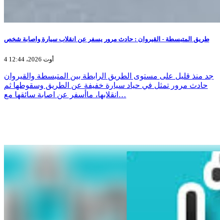
طريق المتبسطة - القيروان : حادث مرور يسفر عن انقلاب سيارة واصابة شخص
4 أوت 2026، 12:44
جد منذ قليل على مستوى الطريق الرابطة بين المتبسطة والقيروان
حادث مرور تمثل في حياد سيارة خفيفة عن الطريق وسقوطها ثم
انقلابها، ماأسفر عن اصابة سائقها مع…