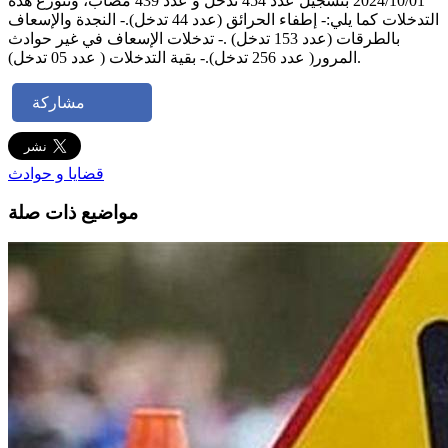
2024/10/01 بتسجيل عدد 454 تدخل و عدد 439 مصاب، وتتوزع هذه
التدخلات كما يلي:- إطفاء الحرائق (عدد 44 تدخل).- النجدة والإسعاف
بالطرقات (عدد 153 تدخل) .- تدخلات الإسعاف في غير حوادث
المرور( عدد 256 تدخل).- بقية التدخلات ( عدد 05 تدخل).
مشاركة
قضايا و حوادث
مواضيع ذات صلة