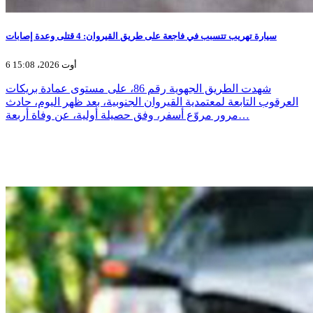
سيارة تهريب تتسبب في فاجعة على طريق القيروان: 4 قتلى وعدة إصابات
6 أوت 2026، 15:08
شهدت الطريق الجهوية رقم 86، على مستوى عمادة بريكات
العرقوب التابعة لمعتمدية القيروان الجنوبية، بعد ظهر اليوم، حادث
مرور مروّع أسفر، وفق حصيلة أولية، عن وفاة أربعة…