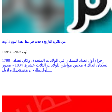
من ذاكرة التاريخ : حدث في مثل هذا اليوم 1 أوت.
1 أوت 2026، 09:30
1790 - إجراء أول تعداد للسكان في الولايات المتحدة، وكان تعداد
السكان آنذاك 4 ملايين مواطن للولايات الثلاث عشرة. 1834 - صدور
أول طابع بريدي في البرازيل.…