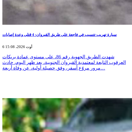
سيارة تهريب تتسبب في فاجعة على طريق القيروان: 4 قتلى وعدة إصابات
6 أوت 2026، 15:08
شهدت الطريق الجهوية رقم 86، على مستوى عمادة بريكات
العرقوب التابعة لمعتمدية القيروان الجنوبية، بعد ظهر اليوم، حادث
مرور مروّع أسفر، وفق حصيلة أولية، عن وفاة أربعة…