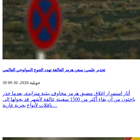
تحذير علمي: سفن هرمز العالقة تهدد التنوع البيولوجي العالمي
30 جويلية 2026، 09:30
أثار استمرار إغلاق مضيق هرمز مخاوف بيئية متزايدة، بعدما حذر
باحثون من أن بقاء أكثر من 1500 سفينة عالقة لأشهر قد يحولها إلى
ناقلات لأنواع بحرية غازية…