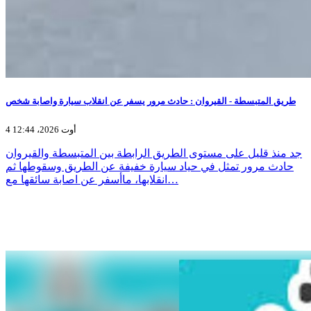
طريق المتبسطة - القيروان : حادث مرور يسفر عن انقلاب سيارة واصابة شخص
4 أوت 2026، 12:44
جد منذ قليل على مستوى الطريق الرابطة بين المتبسطة والقيروان
حادث مرور تمثل في حياد سيارة خفيفة عن الطريق وسقوطها ثم
انقلابها، ماأسفر عن اصابة سائقها مع…