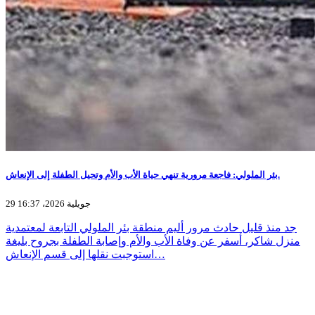
بئر الملولي: فاجعة مرورية تنهي حياة الأب والأم وتحيل الطفلة إلى الإنعاش.
29 جويلية 2026، 16:37
جد منذ قليل حادث مرور أليم منطقة بئر الملولي التابعة لمعتمدية
منزل شاكر، أسفر عن وفاة الأب والأم وإصابة الطفلة بجروح بليغة
استوجبت نقلها إلى قسم الإنعاش…