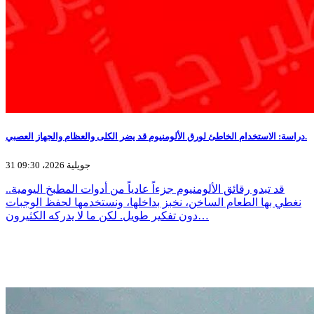
دراسة: الاستخدام الخاطئ لورق الألومنيوم قد يضر الكلى والعظام والجهاز العصبي.
31 جويلية 2026، 09:30
قد تبدو رقائق الألومنيوم جزءاً عادياً من أدوات المطبخ اليومية..
نغطي بها الطعام الساخن، نخبز بداخلها، ونستخدمها لحفظ الوجبات
دون تفكير طويل. لكن ما لا يدركه الكثيرون…