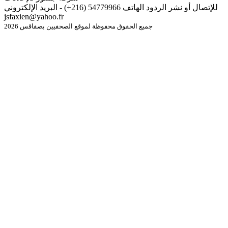
للإتصال أو نشر الردود الهاتف 54779966 (216+) - البريد الإلكتروني
jsfaxien@yahoo.fr
جميع الحقوق محفوظة لموقع الصحفيين بصفاقس 2026