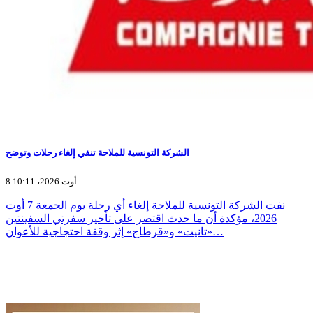
الشركة التونسية للملاحة تنفي إلغاء رحلات وتوضح
8 أوت 2026، 10:11
نفت الشركة التونسية للملاحة إلغاء أي رحلة يوم الجمعة 7 أوت
2026، مؤكدة أن ما حدث اقتصر على تأخير سفرتي السفينتين
«تانيت» و«قرطاج» إثر وقفة احتجاجية للأعوان…