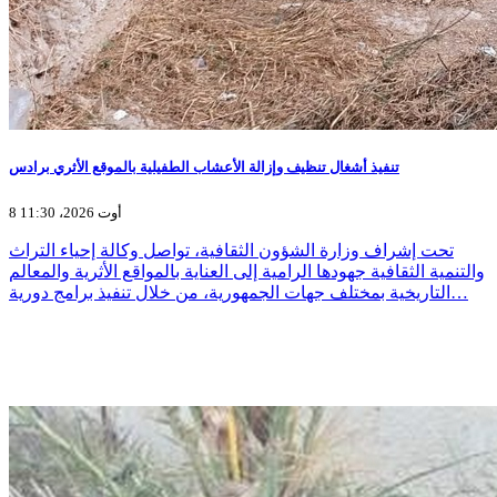
تنفيذ أشغال تنظيف وإزالة الأعشاب الطفيلية بالموقع الأثري برادس
8 أوت 2026، 11:30
تحت إشراف وزارة الشؤون الثقافية، تواصل وكالة إحياء التراث
والتنمية الثقافية جهودها الرامية إلى العناية بالمواقع الأثرية والمعالم
التاريخية بمختلف جهات الجمهورية، من خلال تنفيذ برامج دورية…