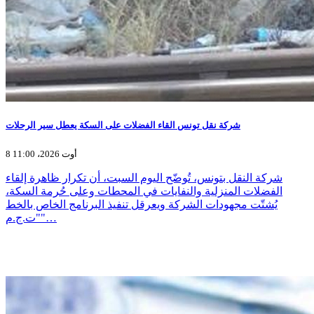
شركة نقل تونس القاء الفضلات على السكة يعطل سير الرحلات
8 أوت 2026، 11:00
شركة النقل بتونس، تُوضّح اليوم السبت، أن تكرار ظاهرة إلقاء
الفضلات المنزلية والنفايات في المحطات وعلى حُرمة السكة،
يُشتّت مجهودات الشركة ويعرقل تنفيذ البرنامج الخاص بالخط
"ت.ج.م"…